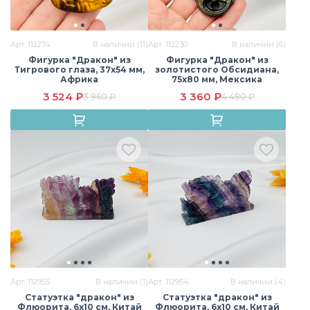
Лепидолит
Лунный камень
Малахит
Арт. 112274
В наличии (11)
Арт. 112230
В наличии (6)
Фигурка "Дракон" из
Фигурка "Дракон" из
Тигрового глаза, 37х54 мм,
золотистого Обсидиана,
Африка
75х80 мм, Мексика
Моховый агат
Обсидиан
Пирит
3 524 ₽
3 360 ₽
3 960 ₽
4 480 ₽
Раухтопаз
Родонит
Розовый кварц
Розовый кварц
Самоцветы
Сардоникс
(Мадагаскар)
Арт. 112955
В наличии (1)
Арт. 112954
В наличии (4)
Статуэтка "дракон" из
Статуэтка "дракон" из
Флюорита, 6х10 см, Китай
Флюорита, 6х10 см, Китай