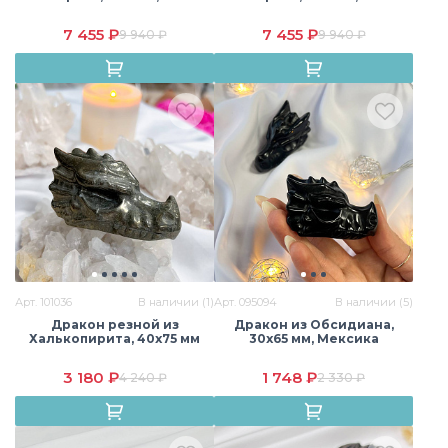
7 455 ₽
7 455 ₽
9 940 ₽
9 940 ₽
Сердолик
Содалит
Тигровый глаз
Турмалиновый
Унакит
Флюорит
кварц
Цитрин
Яшма
Арт. 101036
В наличии (1)
Арт. 095094
В наличии (5)
Дракон резной из
Дракон из Обсидиана,
Халькопирита, 40х75 мм
30х65 мм, Мексика
3 180 ₽
1 748 ₽
4 240 ₽
2 330 ₽