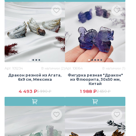
Арт. 105234
В наличии (2)
Арт. 106164
В наличии (1)
Дракон резной из Агата,
Фигурка резная "Дракон"
6х9 см, Мексика
из Флюорита, 30х50 мм,
Китай
4 493 ₽
1 988 ₽
5 990 ₽
2 650 ₽