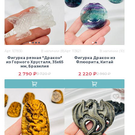
Говлит
Горный хрусталь
Йооперлит
Арт. 107830
В наличии (8)
Арт. 113621
В наличии (10)
Фигурка резная "Дракон"
Фигурка Дракон из
из Горного Хрусталя, 35х65
Флюорита, Китай
мм, Бразилия
Кальцит
Кварц
Клубничный кварц
2 790 ₽
2 220 ₽
3 720 ₽
2 960 ₽
Лабрадор
Лава
Лазурит