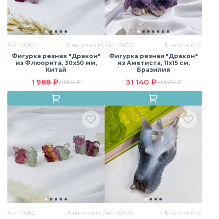
Арт. 106165
В наличии (3)
Арт. 104757
В наличии (1)
Фигурка резная "Дракон"
Фигурка резная "Дракон"
из Флюорита, 30х50 мм,
из Аметиста, 11х15 см,
Китай
Бразилия
1 988 ₽
31 140 ₽
2 650 ₽
41 520 ₽
Арт. 106162
В наличии (1)
Арт. 097051
В наличии (1)