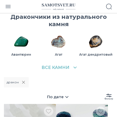
Дракончики из натурального
камня
Авантюрин
Агат
Агат дендритовый
дракон
Азурит
Аквамарин
Амазонит
По дате
Аметист
Аммонит
Бычий глаз