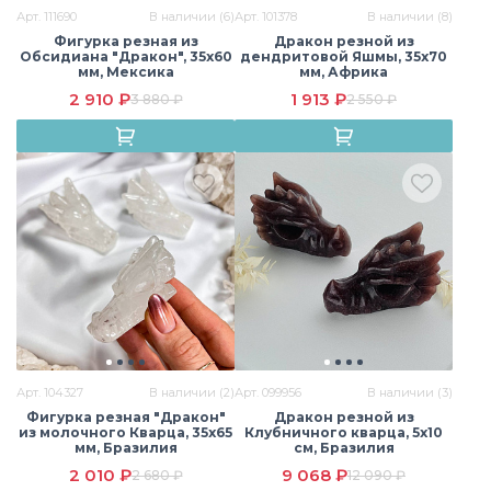
Арт. 111690
В наличии (6)
Арт. 101378
В наличии (8)
Фигурка резная из
Дракон резной из
Обсидиана "Дракон", 35х60
дендритовой Яшмы, 35х70
мм, Мексика
мм, Африка
2 910 ₽
1 913 ₽
3 880 ₽
2 550 ₽
Арт. 104327
В наличии (2)
Арт. 099956
В наличии (3)
Фигурка резная "Дракон"
Дракон резной из
из молочного Кварца, 35х65
Клубничного кварца, 5х10
мм, Бразилия
см, Бразилия
2 010 ₽
9 068 ₽
2 680 ₽
12 090 ₽