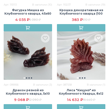
Арт. 115113
В наличии (10)
Арт. 110237
В наличии (19)
Фигурка Мишка из
Крошка декоративная из
Клубничного кварца, 45х60
Клубничного кварца (100
мм, Бразилия
гр)
4 035 ₽
383 ₽
5 380 ₽
510 ₽
Арт. 099956
В наличии (3)
Арт. 087558
В наличии (1)
Дракон резной из
Лиса "Кицунэ" из
Клубничного кварца, 5х10
Клубничного Кварца, 8х12
см, Бразилия
см, Бразилия
9 068 ₽
14 632 ₽
12 090 ₽
16 440 ₽