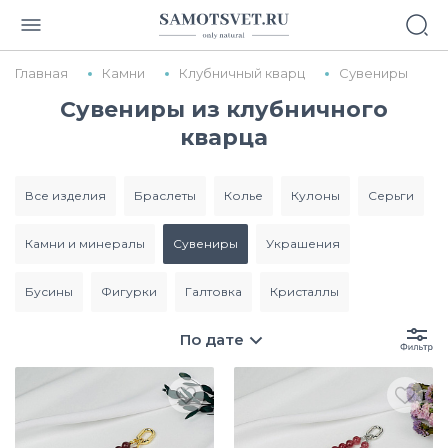
Главная
Камни
Клубничный кварц
Сувениры
Сувениры из клубничного
кварца
все изделия
браслеты
колье
кулоны
серьги
камни и минералы
сувениры
украшения
бусины
фигурки
галтовка
кристаллы
По дате