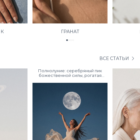
ИК
ГРАНАТ
ВСЕ СТАТЬИ
Полнолуние: серебряный пик
божественной силы, рогатая
Богиня и магия камней