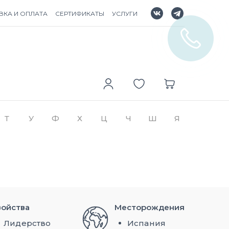
ВКА И ОПЛАТА
СЕРТИФИКАТЫ
УСЛУГИ
Т
У
Ф
Х
Ц
Ч
Ш
Я
войства
Месторождения
Лидерство
Испания