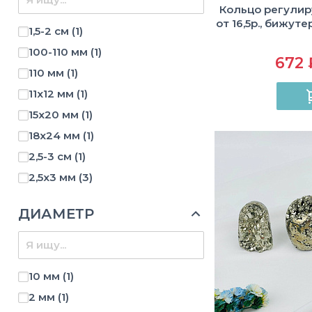
Кольцо регулир
от 16,5р., бижут
1,5-2 см
(1)
100-110 мм
(1)
672 
110 мм
(1)
11х12 мм
(1)
15х20 мм
(1)
18х24 мм
(1)
2,5-3 см
(1)
2,5х3 мм
(3)
2-2,5 см
(3)
ДИАМЕТР
2-3 см
(1)
2-4 см
(1)
23 мм
(1)
10 мм
(1)
2х3 мм
(15)
2 мм
(1)
2х3/4х4 мм
(4)