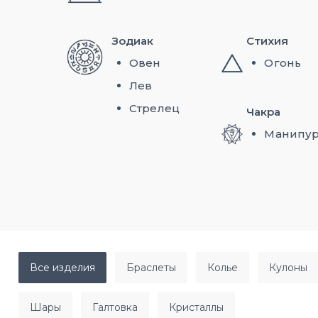
Зодиак
Стихия
Овен
Огонь
Лев
Стрелец
Чакра
Манипу
все изделия
браслеты
колье
кулоны
шары
галтовка
кристаллы