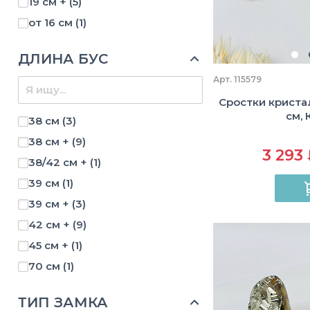
19 см +
(5)
5х7 см
(1)
от 16 см
(1)
6-7 см
(3)
65-70 мм
(2)
ДЛИНА БУС
6х7 см
(2)
Арт. 115579
6х8 см
(1)
Сростки криста
см, 
6х9 см
(1)
38 см
(3)
70-75 мм
(1)
38 см +
(9)
3 293
70-80 мм
(1)
38/42 см +
(1)
7х7 см
(1)
39 см
(1)
80-90 мм
(1)
39 см +
(3)
85-95 мм
(1)
42 см +
(9)
8х9 см
(1)
45 см +
(1)
90-100 мм
(2)
70 см
(1)
90-95 мм
(1)
ТИП ЗАМКА