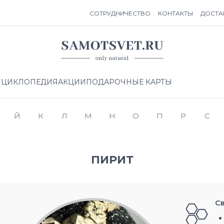
СОТРУДНИЧЕСТВО
КОНТАКТЫ
ДОСТА
НЦИКЛОПЕДИЯ
АКЦИИ
ПОДАРОЧНЫЕ КАРТЫ
Й
К
Л
М
Н
О
П
Р
С
ПИРИТ
С