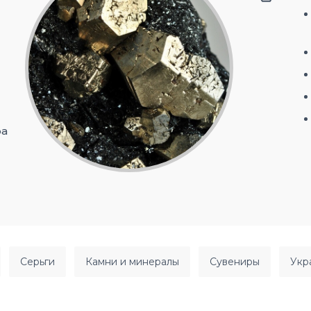
ра
серьги
камни и минералы
сувениры
ук