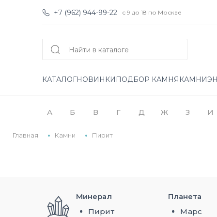
+7 (962) 944-99-22
с 9 до 18 по Москве
КАТАЛОГ
НОВИНКИ
ПОДБОР КАМНЯ
КАМНИ
Э
А
Б
В
Г
Д
Ж
З
И
Главная
Камни
Пирит
Минерал
Планета
Пирит
Марс