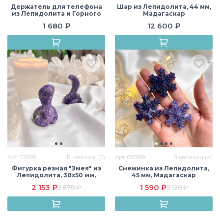
Держатель для телефона
Шар из Лепидолита, 44 мм,
из Лепидолита и Горного
Мадагаскар
Хрусталя, Мадагаскар
1 680 ₽
12 600 ₽
Арт. 102928
В наличии (3)
Арт. 095699
В наличии (4)
Фигурка резная "Змея" из
Снежинка из Лепидолита,
Лепидолита, 30х50 мм,
45 мм, Мадагаскар
Мадагаскар
2 153 ₽
1 590 ₽
2 870 ₽
2 120 ₽