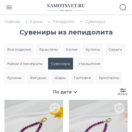
Главная
Камни
Лепидолит
Сувениры
Сувениры из лепидолита
все изделия
браслеты
колье
кулоны
серьги
камни и минералы
сувениры
украшения
бусины
фигурки
шары
галтовка
кристаллы
По дате