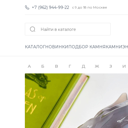
+7 (962) 944-99-22
с 9 до 18 по Москве
КАТАЛОГ
НОВИНКИ
ПОДБОР КАМНЯ
КАМНИ
Э
А
Б
В
Г
Д
Ж
З
И