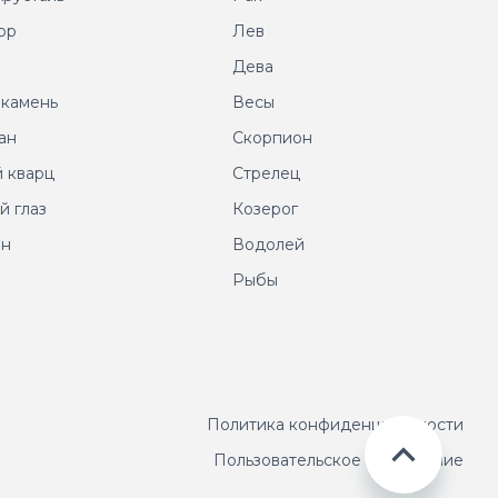
ор
Лев
т
Дева
 камень
Весы
ан
Скорпион
 кварц
Стрелец
й глаз
Козерог
ин
Водолей
Рыбы
Политика конфиденциальности
Пользовательское соглашение