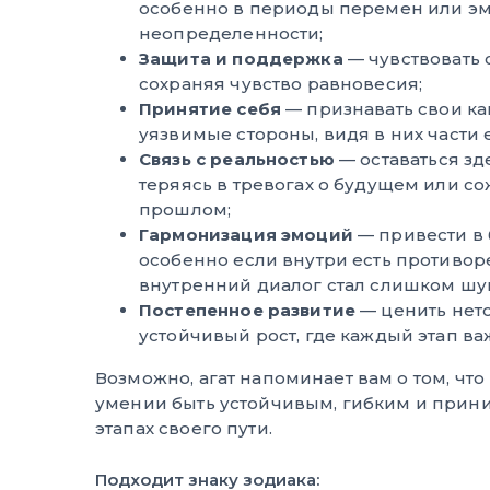
особенно в периоды перемен или э
неопределенности;
Защита и поддержка
— чувствовать 
сохраняя чувство равновесия;
Принятие себя
— признавать свои как
уязвимые стороны, видя в них части 
Связь с реальностью
— оставаться зде
теряясь в тревогах о будущем или с
прошлом;
Гармонизация эмоций
— привести в 
особенно если внутри есть противор
внутренний диалог стал слишком ш
Постепенное развитие
— ценить нет
устойчивый рост, где каждый этап ва
Возможно, агат напоминает вам о том, что
умении быть устойчивым, гибким и прини
этапах своего пути.
Подходит знаку зодиака: