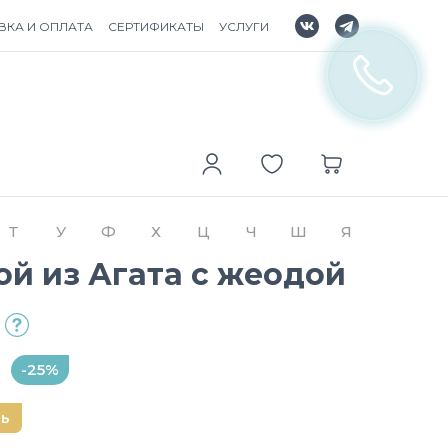
ВКА И ОПЛАТА
СЕРТИФИКАТЫ
УСЛУГИ
Т
У
Ф
Х
Ц
Ч
Ш
Я
й из Агата с жеодой
-25%
нь