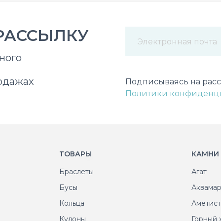
РАССЫЛКУ
ного
Некорректный адрес э
одажах
Подписываясь на расс
Политики конфиденц
ТОВАРЫ
КАМНИ
Браслеты
Агат
Бусы
Аквама
Кольца
Аметис
Кулоны
Горный 