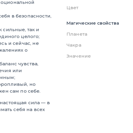
моциональной
Цвет
себя в безопасности,
Магические свойства
 сильные, так и
Планета
единого целого;
сь и сейчас, не
Чакра
ожалениях о
Значение
баланс чувства,
ечия или
умным;
оропливый, но
жен сам по себе.
 настоящая сила — в
мать себя на всех