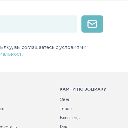
лектронной почты
ылку, вы соглашаетесь с условиями
иальности
КАМНИ ПО ЗОДИАКУ
Овен
рин
Телец
т
Близнецы
хрусталь
Рак