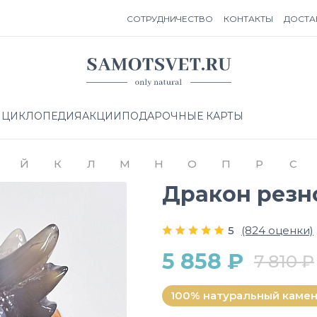
СОТРУДНИЧЕСТВО
КОНТАКТЫ
ДОСТА
НЦИКЛОПЕДИЯ
АКЦИИ
ПОДАРОЧНЫЕ КАРТЫ
Й
К
Л
М
Н
О
П
Р
С
Дракон резно
5
(824 оценки)
5 858 ₽
7 810 ₽
100% натуральный каме