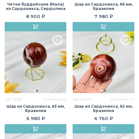
Четки буддийские (Мала)
Шар из Сардоникса, 66 мм,
из Сардоникса, Сердолика
Бразилия
и Бычьего глаза (108 бусин),
8 900 ₽
7 980 ₽
Бразилия
Арт. 115188
В наличии (1)
Арт. 114426
В наличии (1)
Шар из Сардоникса, 63 мм,
Шар из Сардоникса, 62 мм,
Бразилия
Бразилия
6 980 ₽
6 760 ₽