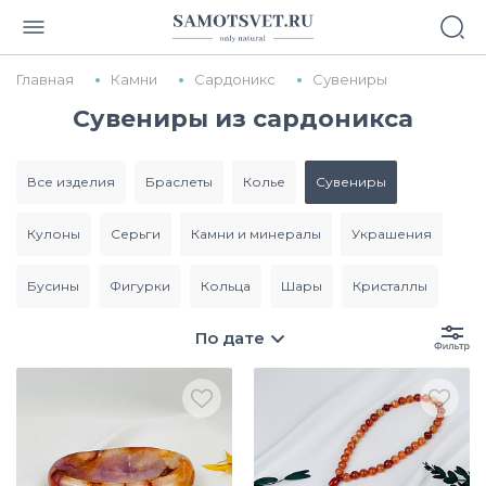
Главная
Камни
Сардоникс
Сувениры
Сувениры из сардоникса
все изделия
браслеты
колье
сувениры
кулоны
серьги
камни и минералы
украшения
бусины
фигурки
кольца
шары
кристаллы
По дате