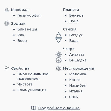
Минерал
Планета
Гемиморфит
Венера
Луна
Зодиак
Близнецы
Стихия
Рак
Воздух
Весы
Вода
Чакра
Анахата
Вишудха
Свойства
Месторождения
Эмоциональное
Мексика
исцеление
Конго
Чистота
Намибия
Коммуникация
Италия
США
Подробнее о камне