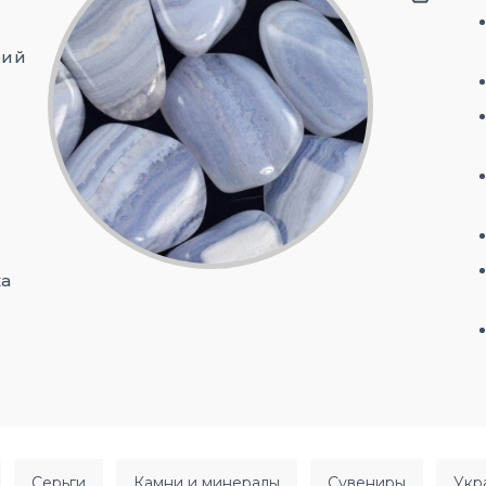
рий
а
серьги
камни и минералы
сувениры
ук