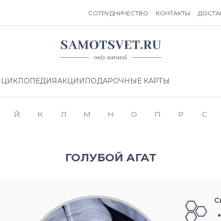
СОТРУДНИЧЕСТВО
КОНТАКТЫ
ДОСТА
НЦИКЛОПЕДИЯ
АКЦИИ
ПОДАРОЧНЫЕ КАРТЫ
Й
К
Л
М
Н
О
П
Р
С
ГОЛУБОЙ АГАТ
С