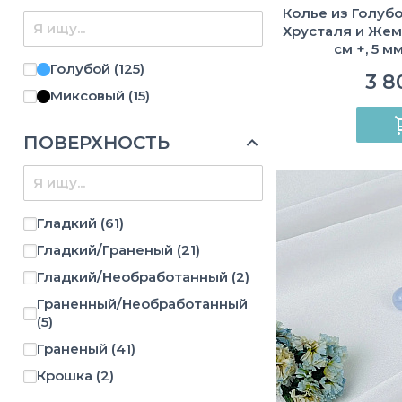
Колье из Голубо
Хрусталя и Жемч
см +, 5 м
Необработан
Голубой
(125)
3 8
Миксовый
(15)
ПОВЕРХНОСТЬ
Гладкий
(61)
Гладкий/Граненый
(21)
Гладкий/Необработанный
(2)
Граненный/Необработанный
(5)
Граненый
(41)
Крошка
(2)