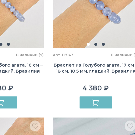
В наличии (9)
Арт. 117143
В наличии (
ого агата, 16 см –
Браслет из Голубого агата, 17 см
гладкий, Бразилия
18 см, 10,5 мм, гладкий, Бразили
80 ₽
4 380 ₽