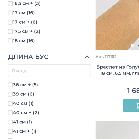
16,5 см +
(3)
6 мм
(3)
80-85 мм
(4)
17 см
(16)
6,5 мм
(3)
85 мм
(2)
17 см +
(6)
6-6,5 мм
(1)
85-90 мм
(5)
17,5 см +
(2)
7-10 мм
(2)
85-95 мм
(1)
18 см
(16)
7-8 мм
(1)
90-95 мм
(1)
18 см +
(7)
8 мм
(5)
95 мм
(1)
ДЛИНА БУС
Арт. 117152
18,5 см
(2)
8-8,5 мм
(1)
95-100 мм
(2)
Браслет из Голуб
18,5 см +
(2)
9,5 мм
(1)
18 см, 6,5 мм, 
19 см
(1)
9,5-10 мм
(1)
38 см +
(5)
19 см +
(1)
1 6
39 см
(6)
от 16 см
(4)
40 см
(1)
40 см +
(2)
41 см
(1)
41 см +
(1)