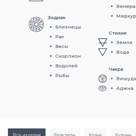
Венера
Мерку
Зодиак
Близнецы
Стихия
Рак
Земля
Весы
Вода
Скорпион
Водолей
Чакра
Рыбы
Вишудх
Аджна
все изделия
браслеты
колье
кулоны