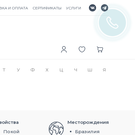
ВКА И ОПЛАТА
СЕРТИФИКАТЫ
УСЛУГИ
Т
У
Ф
Х
Ц
Ч
Ш
Я
войства
Месторождения
Покой
Бразилия