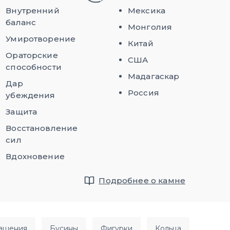
Внутренний
Мексика
баланс
Монголия
Умиротворение
Китай
Ораторские
США
способности
Мадагаскар
Дар
Россия
убеждения
Защита
Восстановление
сил
Вдохновение
Подробнее о камне
рашения
бусины
фигурки
кольца