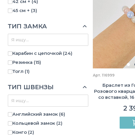
42 см +
(4)
45 см +
(3)
ТИП ЗАМКА
Карабин с цепочкой
(24)
Резинка
(15)
Тогл
(1)
Арт. 116999
Браслет из Г
ТИП ШВЕНЗЫ
Розового кварца
со вставкой, 16 
гладкий,
2 3
Английский замок
(6)
Кольцевой замок
(2)
Конго
(2)