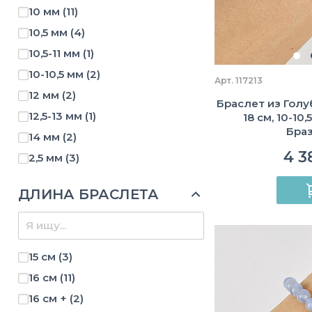
10 мм
(11)
2х3 мм
(5)
10,5 мм
(4)
30х34 мм
(1)
10,5-11 мм
(1)
32х38 мм
(1)
10-10,5 мм
(2)
3х3 мм
(3)
Арт. 117213
12 мм
(2)
3х3,5мм
(1)
Браслет из Голуб
12,5-13 мм
(1)
18 см, 10-10,
3х4 мм
(1)
Бра
14 мм
(2)
50х70 мм
(1)
4 3
2,5 мм
(3)
55-60 мм
(1)
3 мм
(4)
60-70 мм
(2)
ДЛИНА БРАСЛЕТА
3,5 мм
(8)
65-70 мм
(2)
3,5-4 мм
(1)
70-75 мм
(6)
4 мм
(3)
70-80 мм
(2)
15 см
(3)
4,5 мм
(4)
75 мм
(1)
16 см
(11)
5 мм
(4)
75-80 мм
(4)
16 см +
(2)
5,5 мм
(6)
7х16 мм
(1)