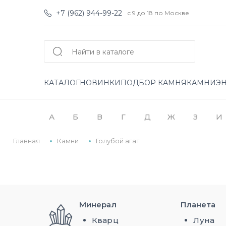
+7 (962) 944-99-22
с 9 до 18 по Москве
КАТАЛОГ
НОВИНКИ
ПОДБОР КАМНЯ
КАМНИ
Э
А
Б
В
Г
Д
Ж
З
И
Главная
Камни
Голубой агат
Минерал
Планета
Кварц
Луна