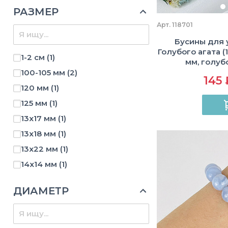
РАЗМЕР
Арт. 118701
Бусины для 
Голубого агата (1
1-2 см
(1)
мм, голуб
100-105 мм
(2)
145 
120 мм
(1)
125 мм
(1)
13х17 мм
(1)
13х18 мм
(1)
13х22 мм
(1)
14х14 мм
(1)
16х25 мм
(1)
ДИАМЕТР
2,5-3 см
(1)
2-3 см
(1)
25х30 мм
(1)