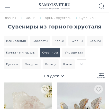
Главная
Камни
Горный хрусталь
Сувениры
Сувениры из горного хрусталя
все изделия
браслеты
колье
кулоны
серьги
камни и минералы
сувениры
украшения
бусины
фигурки
кольца
шары
По дате