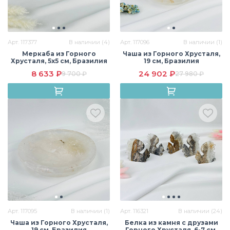
Арт. 117377
В наличии (4)
Арт. 117096
В наличии (1)
Меркаба из Горного
Чаша из Горного Хрусталя,
Хрусталя, 5х5 см, Бразилия
19 см, Бразилия
8 633 ₽
24 902 ₽
9 700 ₽
27 980 ₽
Арт. 117095
В наличии (1)
Арт. 116321
В наличии (24)
Чаша из Горного Хрусталя,
Белка из камня с друзами
19 см, Бразилия
Горного Хрусталя, 6-7 см,