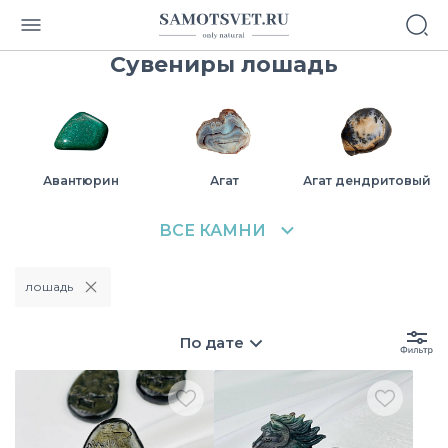
Сувениры лошадь
Авантюрин
Агат
Агат дендритовый
лошадь
Азурит
Аквамарин
Амазонит
По дате
Аметист
Аммонит
Бычий глаз