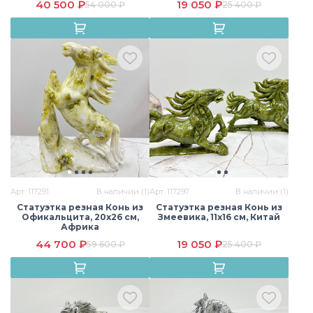
40 500 ₽
19 050 ₽
54 000 ₽
25 400 ₽
Сердолик
Содалит
Тигровый глаз
Турмалиновый
Унакит
Флюорит
кварц
Цитрин
Яшма
Арт. 117291
В наличии (1)
Арт. 117297
В наличии (1)
Статуэтка резная Конь из
Статуэтка резная Конь из
Офикальцита, 20х26 см,
Змеевика, 11х16 см, Китай
Африка
44 700 ₽
19 050 ₽
59 600 ₽
25 400 ₽