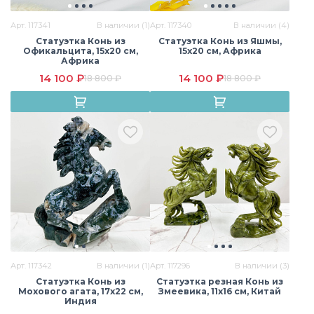
Арт. 117341
В наличии (1)
Арт. 117340
В наличии (4)
Статуэтка Конь из
Статуэтка Конь из Яшмы,
Офикальцита, 15х20 см,
15х20 см, Африка
Африка
Моховый агат
Обсидиан
Пирит
14 100 ₽
14 100 ₽
18 800 ₽
18 800 ₽
Раухтопаз
Родонит
Розовый кварц
Розовый кварц
Самоцветы
Сардоникс
(Мадагаскар)
Арт. 117342
В наличии (1)
Арт. 117296
В наличии (3)
Статуэтка Конь из
Статуэтка резная Конь из
Мохового агата, 17х22 см,
Змеевика, 11х16 см, Китай
Индия