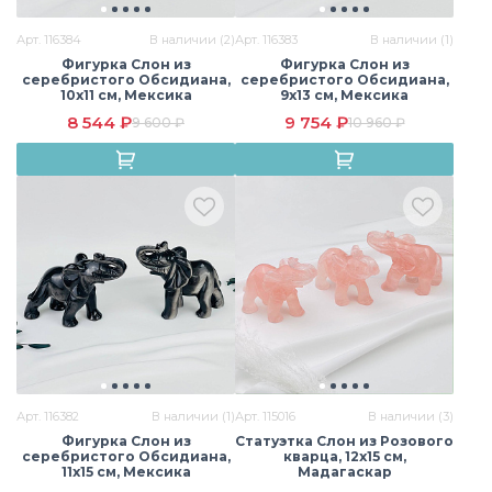
Арт. 116384
В наличии (2)
Арт. 116383
В наличии (1)
Фигурка Слон из
Фигурка Слон из
серебристого Обсидиана,
серебристого Обсидиана,
10х11 см, Мексика
9х13 см, Мексика
Моховый агат
Обсидиан
Пирит
8 544 ₽
9 754 ₽
9 600 ₽
10 960 ₽
Раухтопаз
Родонит
Розовый кварц
Розовый кварц
Самоцветы
Сардоникс
(Мадагаскар)
Арт. 116382
В наличии (1)
Арт. 115016
В наличии (3)
Фигурка Слон из
Статуэтка Слон из Розового
серебристого Обсидиана,
кварца, 12х15 см,
11х15 см, Мексика
Мадагаскар