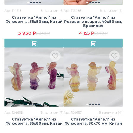
Арт. 114318
В наличии (5)
Арт. 112438
В наличии (3)
Статуэтка "Ангел" из
Статуэтка "Ангел" из
Флюорита, 35х80 мм, Китай
Розового кварца, 40х80 мм,
Бразилия
Моховый агат
Обсидиан
Пирит
3 930 ₽
4 155 ₽
5 240 ₽
5 540 ₽
Раухтопаз
Родонит
Розовый кварц
Розовый кварц
Самоцветы
Сардоникс
(Мадагаскар)
Арт. 104658
В наличии (7)
Арт. 104657
В наличии (4)
Статуэтка "Ангел" из
Статуэтка "Ангел" из
Флюорита, 35х80 мм, Китай
Флюорита, 30х70 мм, Китай