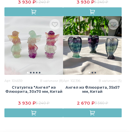
3 930 ₽
3 930 ₽
5 240 ₽
5 240 ₽
Сердолик
Содалит
Тигровый глаз
Турмалиновый
Унакит
Флюорит
кварц
Цитрин
Яшма
Арт. 104659
В наличии (8)
Арт. 102396
В наличии (5)
Статуэтка "Ангел" из
Ангел из Флюорита, 35х57
Флюорита, 30х70 мм, Китай
мм, Китай
3 930 ₽
2 670 ₽
5 240 ₽
3 560 ₽