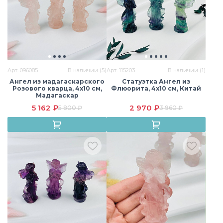
Говлит
Горный хрусталь
Йооперлит
Арт. 096085
В наличии (5)
Арт. 115203
В наличии (1)
Ангел из мадагаскарского
Статуэтка Ангел из
Розового кварца, 4х10 см,
Флюорита, 4х10 см, Китай
Мадагаскар
Кальцит
Кварц
Клубничный кварц
5 162 ₽
2 970 ₽
5 800 ₽
3 960 ₽
Лабрадор
Лава
Лазурит
Лепидолит
Лунный камень
Малахит