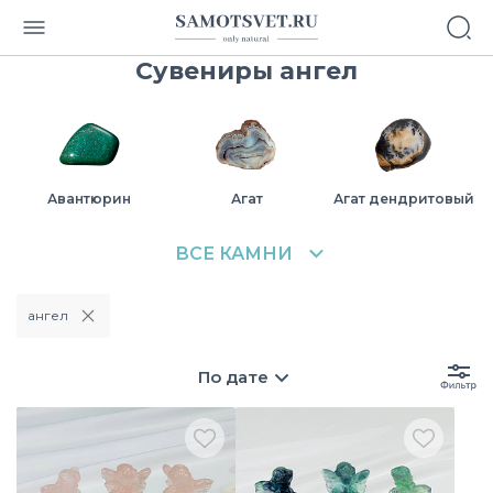
Сувениры ангел
Авантюрин
Агат
Агат дендритовый
ангел
Азурит
Аквамарин
Амазонит
По дате
Аметист
Аммонит
Бычий глаз