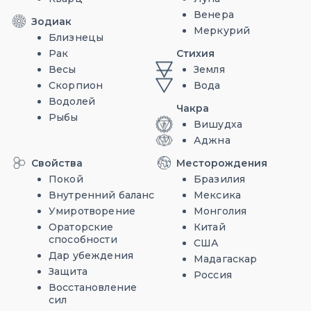
Венера
Зодиак
Меркурий
Близнецы
Рак
Стихия
Весы
Земля
Скорпион
Вода
Водолей
Чакра
Рыбы
Вишудха
Аджна
Свойства
Месторождения
Покой
Бразилия
Внутренний баланс
Мексика
Умиротворение
Монголия
Ораторские
Китай
способности
США
Дар убеждения
Мадагаскар
Защита
Россия
Восстановление
сил