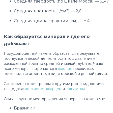
Средняя твердость (по шкале Мооса) — 6,5-7
Средняя плотность (г/см³) — 2,6
Средняя длина фракции (см) — ~ 4
Как образуется минерал и где его
добывают
Полудрагоценный камень образовался в результате
поствулканической деятельности под давлением
раскаленной воды на средней и малой глубине. Чаще
всего минерал встречается в
жеодах
, прожилках,
почковидных агрегатах, в виде морской и речной гальки.
Сапфирин находят рядом с другими разновидностями
халцедона:
аметистом
,
кварцем
и
кальцитом
.
Самые крупные месторождения минерала находятся в:
Бразилии.