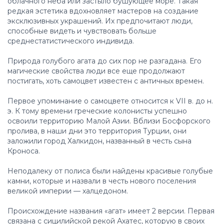
облачного неба или застыло бушующее море. Такая
редкая эстетика вдохновляет мастеров на создание
эксклюзивных украшений. Их предпочитают люди,
способные видеть и чувствовать больше
среднестатистического индивида.
Природа голубого агата до сих пор не разгадана. Его
магические свойства люди все еще продолжают
постигать, хоть самоцвет известен с античных времен.
Первое упоминание о самоцвете относится к VII в. до н.
э. К тому времени греческие колонисты успешно
освоили территорию Малой Азии. Вблизи Босфорского
пролива, в наши дни это территория Турции, они
заложили город Халкидон, названный в честь сына
Кроноса.
Неподалеку от полиса были найдены красивые голубые
камни, которые и назвали в честь нового поселения
великой империи — халцедоном.
Происхождение названия «агат» имеет 2 версии. Первая
связана с сицилийской рекой Ахатес, которую в своих