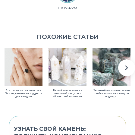
ШОУ-РУМ
ПОХОЖИЕ СТАТЬИ
Агат: полосчатая летопись
Белый агат — камень
Зеленый агат: магические
Земли, каменная мудрость
тотальной защиты и
свойства камня и кому он
для каждого
абсолютной гармонии
подходит
УЗНАТЬ СВОЙ КАМЕНЬ: