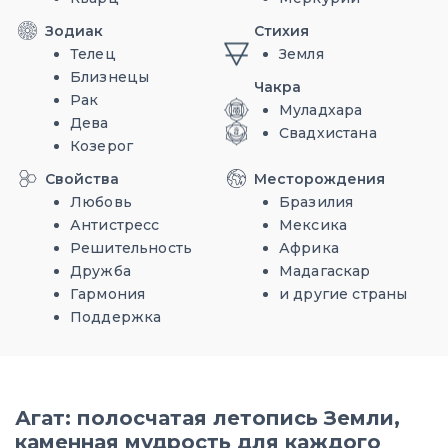
Зодиак
Стихия
Телец
Земля
Близнецы
Чакра
Рак
Муладхара
Дева
Свадхистана
Козерог
Свойства
Месторождения
Любовь
Бразилия
Антистресс
Мексика
Решительность
Африка
Дружба
Мадагаскар
Гармония
и другие страны
Поддержка
Агат: полосчатая летопись Земли,
каменная мудрость для каждого