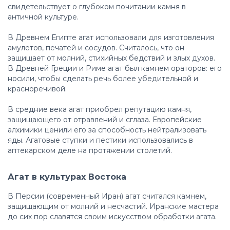
свидетельствует о глубоком почитании камня в
античной культуре.
В Древнем Египте агат использовали для изготовления
амулетов, печатей и сосудов. Считалось, что он
защищает от молний, стихийных бедствий и злых духов.
В Древней Греции и Риме агат был камнем ораторов: его
носили, чтобы сделать речь более убедительной и
красноречивой.
В средние века агат приобрел репутацию камня,
защищающего от отравлений и сглаза. Европейские
алхимики ценили его за способность нейтрализовать
яды. Агатовые ступки и пестики использовались в
аптекарском деле на протяжении столетий.
Агат в культурах Востока
В Персии (современный Иран) агат считался камнем,
защищающим от молний и несчастий. Иранские мастера
до сих пор славятся своим искусством обработки агата.