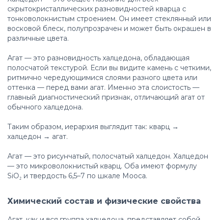
скрытокристаллических разновидностей кварца с
тонковолокнистым строением. Он имеет стеклянный или
восковой блеск, полупрозрачен и может быть окрашен в
различные цвета.
Агат — это разновидность халцедона, обладающая
полосчатой текстурой. Если вы видите камень с четкими,
ритмично чередующимися слоями разного цвета или
оттенка — перед вами агат. Именно эта слоистость —
главный диагностический признак, отличающий агат от
обычного халцедона.
Таким образом, иерархия выглядит так: кварц →
халцедон → агат.
Агат — это рисунчатый, полосчатый халцедон. Халцедон
— это микроволокнистый кварц. Оба имеют формулу
SiO₂ и твердость 6,5–7 по шкале Мооса.
Химический состав и физические свойства
Агат, как и вся группа халцедона, представляет собой