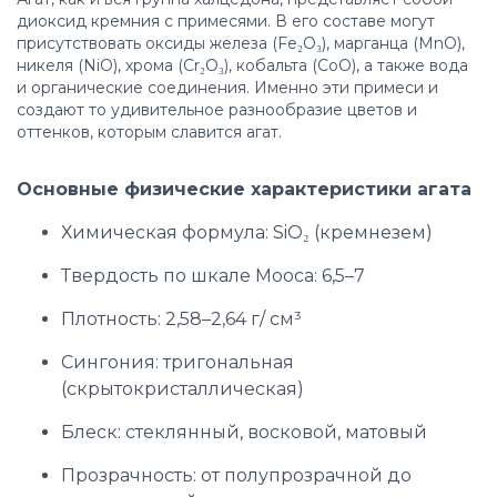
диоксид кремния с примесями. В его составе могут
присутствовать оксиды железа (Fe₂O₃), марганца (MnO),
никеля (NiO), хрома (Cr₂O₃), кобальта (CoO), а также вода
и органические соединения. Именно эти примеси и
создают то удивительное разнообразие цветов и
оттенков, которым славится агат.
Основные физические характеристики агата
Химическая формула: SiO₂ (кремнезем)
Твердость по шкале Мооса: 6,5–7
Плотность: 2,58–2,64 г/ см³
Сингония: тригональная
(скрытокристаллическая)
Блеск: стеклянный, восковой, матовый
Прозрачность: от полупрозрачной до