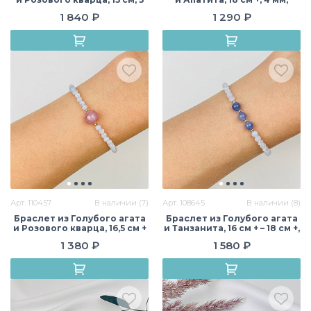
мм, гладкий/Граненый,
гладкий, Бразилия
1 840 ₽
1 290 ₽
Бразилия
Арт. 110457
В наличии (7)
Арт. 108645
В наличии (8)
Браслет из Голубого агата
Браслет из Голубого агата
и Розового кварца, 16,5 см +
и Танзанита, 16 см + – 18 см +,
– 18 см +, гладкий/Граненый,
гладкий/Граненый,
1 380 ₽
1 580 ₽
Бразилия
Бразилия