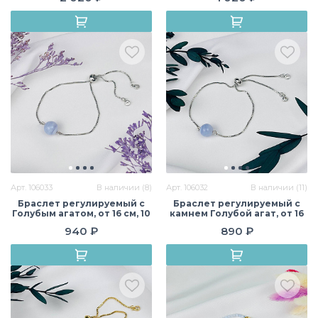
Арт. 106033
В наличии (8)
Арт. 106032
В наличии (11)
Браслет регулируемый с
Браслет регулируемый с
Голубым агатом, от 16 см, 10
камнем Голубой агат, от 16
мм, гладкий, Бразилия
см, 10 мм, гладкий,
940 ₽
890 ₽
Бразилия