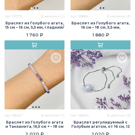
Арт. 107272
В наличии (2)
Арт. 106894
В наличии (3)
Браслет из Голубого агата,
Браслет из Голубого агата,
15 см – 16 см, 5,5 мм, гладкий/
16 см – 18 см, 5,5 мм,
Граненый, Бразилия
граненый, Бразилия
1 760 ₽
1 880 ₽
Арт. 106527
В наличии (7)
Арт. 106034
В наличии (9)
Браслет из Голубого агата
Браслет регулируемый с
и Танзанита, 16,5 см + – 18 см
Голубым агатом, от 16 см, 12
+, 3,5 мм , граненый,
мм, гладкий, Бразилия
2 020 ₽
1 020 ₽
Бразилия