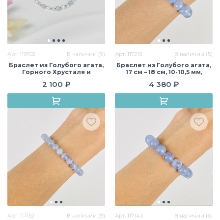
Арт. 119702
В наличии (9)
Арт. 117213
В наличии (5)
Браслет из Голубого агата,
Браслет из Голубого агата,
Горного Хрусталя и
17 см – 18 см, 10-10,5 мм,
Жемчуга, 16 см + – 17,5 см +, 5
гладкий, Бразилия
2 100 ₽
4 380 ₽
мм, гладкий/
Необработанный,
Бразилия
Арт. 117152
В наличии (9)
Арт. 117143
В наличии (6)