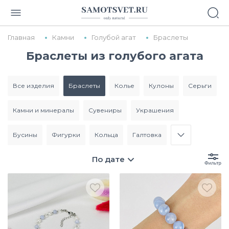
Главная
Камни
Голубой агат
Браслеты
Браслеты из голубого агата
все изделия
браслеты
колье
кулоны
серьги
камни и минералы
сувениры
украшения
бусины
фигурки
кольца
галтовка
По дате