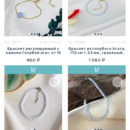
Арт. 106031
В наличии (2)
Арт. 099869
В наличии (8)
Браслет регулируемый с
Браслет из голубого Агата,
камнем Голубой агат, от 16
17,5 см +, 3,5 мм , граненый,
см, 10 мм, гладкий,
Бразилия
860 ₽
1 060 ₽
Бразилия