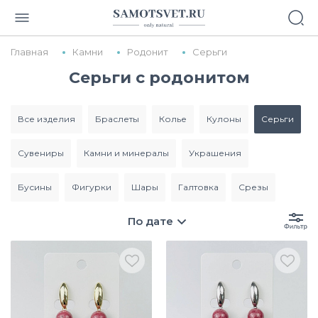
Главная
Камни
Родонит
Серьги
Серьги с родонитом
все изделия
браслеты
колье
кулоны
серьги
сувениры
камни и минералы
украшения
бусины
фигурки
шары
галтовка
срезы
По дате