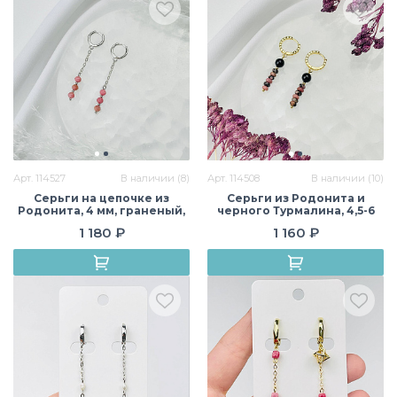
Арт. 114527
В наличии (8)
Арт. 114508
В наличии (10)
Серьги на цепочке из
Серьги из Родонита и
Родонита, 4 мм, граненый,
черного Турмалина, 4,5-6
кольцевой замок, США
мм, гладкий, кольцевой
1 180 ₽
1 160 ₽
замок, США