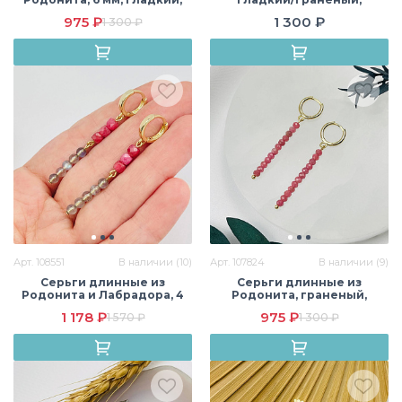
конго, США
кольцевой замок, США
975 ₽
1 300 ₽
1 300 ₽
Арт. 108551
В наличии (10)
Арт. 107824
В наличии (9)
Серьги длинные из
Серьги длинные из
Родонита и Лабрадора, 4
Родонита, граненый,
мм, гладкий/Граненый,
кольцевой замок, США
1 178 ₽
975 ₽
1 570 ₽
1 300 ₽
кольцевой замок, США