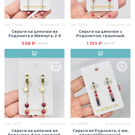
Арт. 113494
В наличии (7)
Арт. 110766
В наличии (9)
Серьги на цепочке из
Серьги на цепочке с
Родонита и Жемчуга, 2-6
Родонитом, граненый,
мм, гладкий/
конго, США
938 ₽
1 193 ₽
1 250 ₽
1 590 ₽
Необработанный,
кольцевой замок, США
Арт. 110737
В наличии (7)
Арт. 109878
В наличии (10)
Серьги на цепочке из
Серьги из Родонита, 4 мм,
Родонита, 6 мм, гладкий,
гладкий/Граненый,