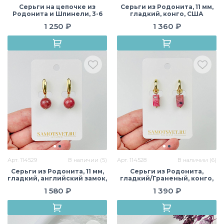
Серьги на цепочке из
Серьги из Родонита, 11 мм,
Родонита и Шпинели, 3-6
гладкий, конго, США
мм, гладкий/Граненый,
1 250 ₽
1 360 ₽
конго, США
Арт. 114529
В наличии (5)
Арт. 114528
В наличии (6)
Серьги из Родонита, 11 мм,
Серьги из Родонита,
гладкий, английский замок,
гладкий/Граненый, конго,
Мадагаскар
США
1 580 ₽
1 390 ₽