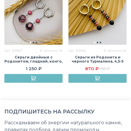
Арт. 103563
В наличии (9)
Арт. 102626
В наличии (6)
Серьги двойные с
Серьги из Родонита и
Родонитом, гладкий, конго,
черного Турмалина, 4,5-5
США
мм, гладкий, конго, США
1 250 ₽
870 ₽
1 160 ₽
ПОДПИШИТЕСЬ НА РАССЫЛКУ
Рассказываем об энергии натурального камня,
правилах подбора, дарим промокоды,