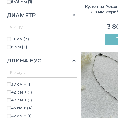
8х15 мм
(1)
Кулон из Родон
11х18 мм, сере
ДИАМЕТР
3 8
10 мм
(3)
8 мм
(2)
ДЛИНА БУС
37 см +
(1)
42 см +
(1)
43 см +
(1)
45 см +
(4)
47 см +
(1)