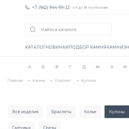
+7 (962) 944-99-22
с 9 до 18 по Москве
КАТАЛОГ
НОВИНКИ
ПОДБОР КАМНЯ
КАМНИ
Э
А
Б
В
Г
Д
Ж
З
И
Главная
Камни
Родонит
Кулоны
все изделия
браслеты
колье
кулоны
галтовка
срезы