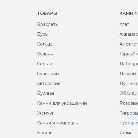
ТОВАРЫ
КАМНИ
Браслеты
Агат
Бусы
Аквама
Кольца
Аметис
Кулоны
Горный 
Серьги
Лабрад
Сувениры
Лазури
Авторские
Лунный
Бусины
Обсиди
Камни для украшений
Розовый
Жемчуг
Тигровы
Камни и минералы
Турмал
Броши
Яшма