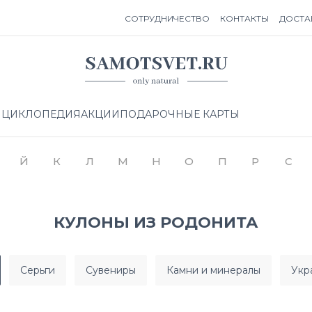
СОТРУДНИЧЕСТВО
КОНТАКТЫ
ДОСТА
НЦИКЛОПЕДИЯ
АКЦИИ
ПОДАРОЧНЫЕ КАРТЫ
Й
К
Л
М
Н
О
П
Р
С
КУЛОНЫ ИЗ РОДОНИТА
серьги
сувениры
камни и минералы
ук