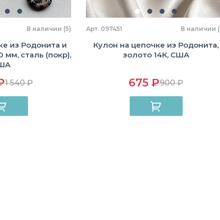
В наличии (5)
Арт. 097451
В наличии (
ке из Родонита и
Кулон на цепочке из Родонита,
 мм, сталь (покр),
золото 14К, США
ША
₽
675 ₽
1 540 ₽
900 ₽