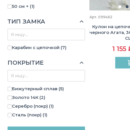
50 см +
(1)
Арт. 099462
ТИП ЗАМКА
Кулон на цепоч
черного Агата, 30
С
Карабин с цепочкой
(7)
1 155 
ПОКРЫТИЕ
Бижутерный сплав
(5)
Золото 14К
(2)
Серебро (покр)
(1)
Сталь (покр)
(1)