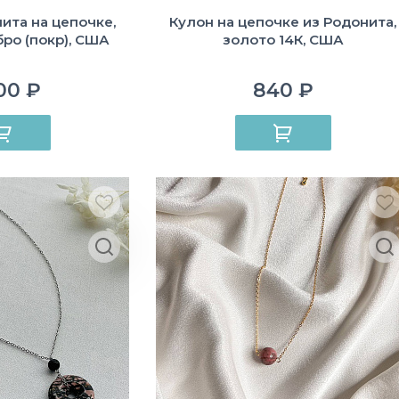
ита на цепочке,
Кулон на цепочке из Родонита,
бро (покр), США
золото 14К, США
00 ₽
840 ₽