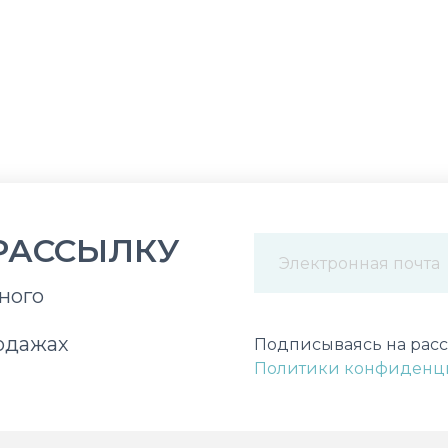
РАССЫЛКУ
ного
Некорректный адрес э
одажах
Подписываясь на расс
Политики конфиденц