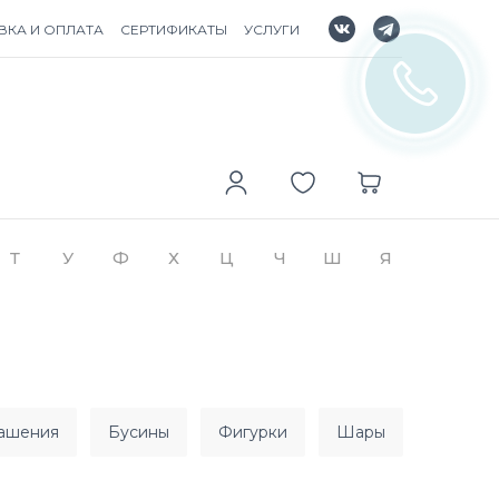
ВКА И ОПЛАТА
СЕРТИФИКАТЫ
УСЛУГИ
Т
У
Ф
Х
Ц
Ч
Ш
Я
рашения
бусины
фигурки
шары