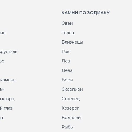
КАМНИ ПО ЗОДИАКУ
Овен
рин
Телец
т
Близнецы
хрусталь
Рак
ор
Лев
т
Дева
 камень
Весы
ан
Скорпион
 кварц
Стрелец
й глаз
Козерог
ин
Водолей
Рыбы