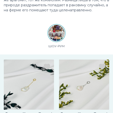
же арагонит, тот же конхиолин. Разница лишь в том, что в
природе раздражитель попадает в раковину случайно, а
на ферме его помещают туда целенаправленно.
ШОУ-РУМ