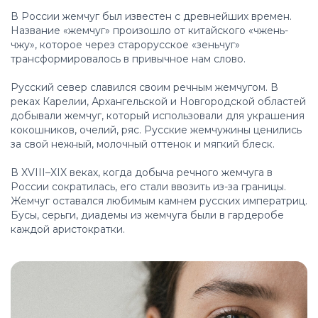
В России жемчуг был известен с древнейших времен.
Название «жемчуг» произошло от китайского «чжень-
чжу», которое через старорусское «зеньчуг»
трансформировалось в привычное нам слово.
Русский север славился своим речным жемчугом. В
реках Карелии, Архангельской и Новгородской областей
добывали жемчуг, который использовали для украшения
кокошников, очелий, ряс. Русские жемчужины ценились
за свой нежный, молочный оттенок и мягкий блеск.
В XVIII–XIX веках, когда добыча речного жемчуга в
России сократилась, его стали ввозить из-за границы.
Жемчуг оставался любимым камнем русских императриц.
Бусы, серьги, диадемы из жемчуга были в гардеробе
каждой аристократки.