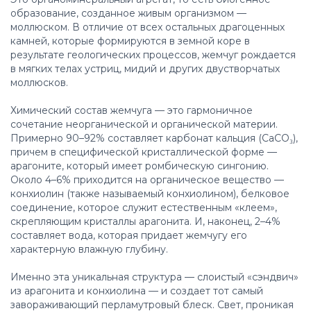
образование, созданное живым организмом —
моллюском. В отличие от всех остальных драгоценных
камней, которые формируются в земной коре в
результате геологических процессов, жемчуг рождается
в мягких телах устриц, мидий и других двустворчатых
моллюсков.
Химический состав жемчуга — это гармоничное
сочетание неорганической и органической материи.
Примерно 90–92% составляет карбонат кальция (CaCO₃),
причем в специфической кристаллической форме —
арагоните, который имеет ромбическую сингонию.
Около 4–6% приходится на органическое вещество —
конхиолин (также называемый конхиолином), белковое
соединение, которое служит естественным «клеем»,
скрепляющим кристаллы арагонита. И, наконец, 2–4%
составляет вода, которая придает жемчугу его
характерную влажную глубину.
Именно эта уникальная структура — слоистый «сэндвич»
из арагонита и конхиолина — и создает тот самый
завораживающий перламутровый блеск. Свет, проникая