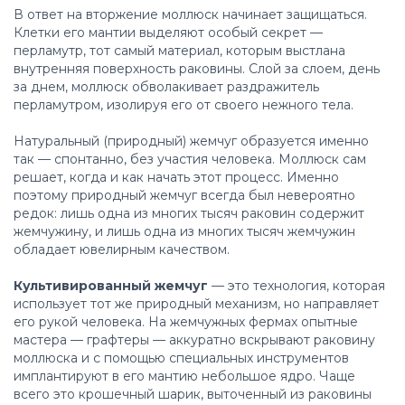
В ответ на вторжение моллюск начинает защищаться.
Клетки его мантии выделяют особый секрет —
перламутр, тот самый материал, которым выстлана
внутренняя поверхность раковины. Слой за слоем, день
за днем, моллюск обволакивает раздражитель
перламутром, изолируя его от своего нежного тела.
Натуральный (природный) жемчуг образуется именно
так — спонтанно, без участия человека. Моллюск сам
решает, когда и как начать этот процесс. Именно
поэтому природный жемчуг всегда был невероятно
редок: лишь одна из многих тысяч раковин содержит
жемчужину, и лишь одна из многих тысяч жемчужин
обладает ювелирным качеством.
Культивированный жемчуг
— это технология, которая
использует тот же природный механизм, но направляет
его рукой человека. На жемчужных фермах опытные
мастера — графтеры — аккуратно вскрывают раковину
моллюска и с помощью специальных инструментов
имплантируют в его мантию небольшое ядро. Чаще
всего это крошечный шарик, выточенный из раковины