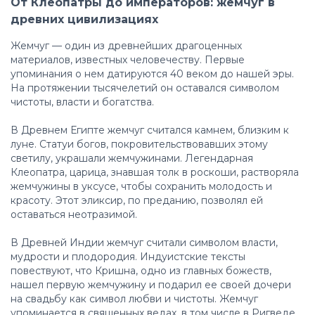
От Клеопатры до императоров: жемчуг в
древних цивилизациях
Жемчуг — один из древнейших драгоценных
материалов, известных человечеству. Первые
упоминания о нем датируются 40 веком до нашей эры.
На протяжении тысячелетий он оставался символом
чистоты, власти и богатства.
В Древнем Египте жемчуг считался камнем, близким к
луне. Статуи богов, покровительствовавших этому
светилу, украшали жемчужинами. Легендарная
Клеопатра, царица, знавшая толк в роскоши, растворяла
жемчужины в уксусе, чтобы сохранить молодость и
красоту. Этот эликсир, по преданию, позволял ей
оставаться неотразимой.
В Древней Индии жемчуг считали символом власти,
мудрости и плодородия. Индуистские тексты
повествуют, что Кришна, одно из главных божеств,
нашел первую жемчужину и подарил ее своей дочери
на свадьбу как символ любви и чистоты. Жемчуг
упоминается в священных ведах, в том числе в Ригведе.