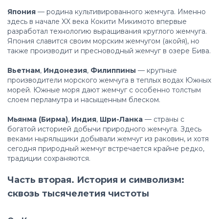
Япония
— родина культивированного жемчуга. Именно
здесь в начале XX века Кокити Микимото впервые
разработал технологию выращивания круглого жемчуга.
Япония славится своим морским жемчугом (акойя), но
также производит и пресноводный жемчуг в озере Бива.
Вьетнам
,
Индонезия
,
Филиппины
— крупные
производители морского жемчуга в теплых водах Южных
морей. Южные моря дают жемчуг с особенно толстым
слоем перламутра и насыщенным блеском.
Мьянма (Бирма)
,
Индия
,
Шри-Ланка
— страны с
богатой историей добычи природного жемчуга. Здесь
веками ныряльщики добывали жемчуг из раковин, и хотя
сегодня природный жемчуг встречается крайне редко,
традиции сохраняются.
Часть вторая. История и символизм:
сквозь тысячелетия чистоты