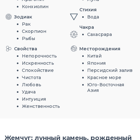
Конхиолин
Стихия
Зодиак
Вода
Рак
Чакра
Скорпион
Сахасрара
Рыбы
Свойства
Месторождения
Непорочность
Китай
Искренность
Япония
Спокойствие
Персидский залив
Чистота
Красное море
Любовь
Юго-Восточная
Азия
Удача
Интуиция
Женственность
Жемчуг: лунный камень, рожденный