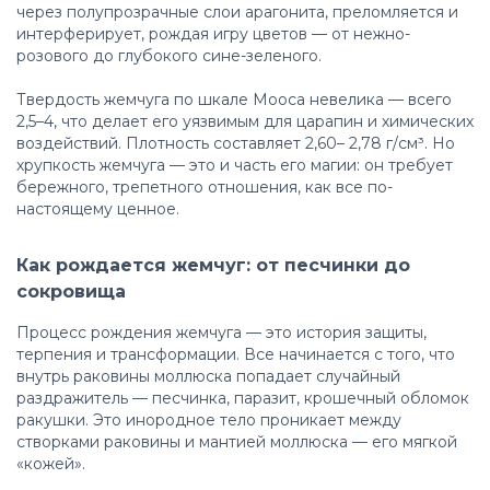
через полупрозрачные слои арагонита, преломляется и
интерферирует, рождая игру цветов — от нежно-
розового до глубокого сине-зеленого.
Твердость жемчуга по шкале Мооса невелика — всего
2,5–4, что делает его уязвимым для царапин и химических
воздействий. Плотность составляет 2,60– 2,78 г/см³. Но
хрупкость жемчуга — это и часть его магии: он требует
бережного, трепетного отношения, как все по-
настоящему ценное.
Как рождается жемчуг: от песчинки до
сокровища
Процесс рождения жемчуга — это история защиты,
терпения и трансформации. Все начинается с того, что
внутрь раковины моллюска попадает случайный
раздражитель — песчинка, паразит, крошечный обломок
ракушки. Это инородное тело проникает между
створками раковины и мантией моллюска — его мягкой
«кожей».