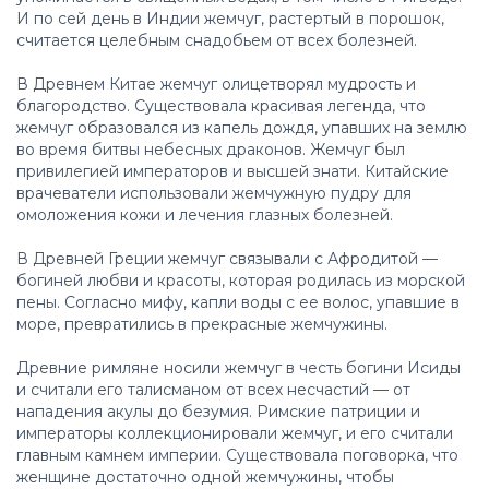
И по сей день в Индии жемчуг, растертый в порошок,
считается целебным снадобьем от всех болезней.
В Древнем Китае жемчуг олицетворял мудрость и
благородство. Существовала красивая легенда, что
жемчуг образовался из капель дождя, упавших на землю
во время битвы небесных драконов. Жемчуг был
привилегией императоров и высшей знати. Китайские
врачеватели использовали жемчужную пудру для
омоложения кожи и лечения глазных болезней.
В Древней Греции жемчуг связывали с Афродитой —
богиней любви и красоты, которая родилась из морской
пены. Согласно мифу, капли воды с ее волос, упавшие в
море, превратились в прекрасные жемчужины.
Древние римляне носили жемчуг в честь богини Исиды
и считали его талисманом от всех несчастий — от
нападения акулы до безумия. Римские патриции и
императоры коллекционировали жемчуг, и его считали
главным камнем империи. Существовала поговорка, что
женщине достаточно одной жемчужины, чтобы