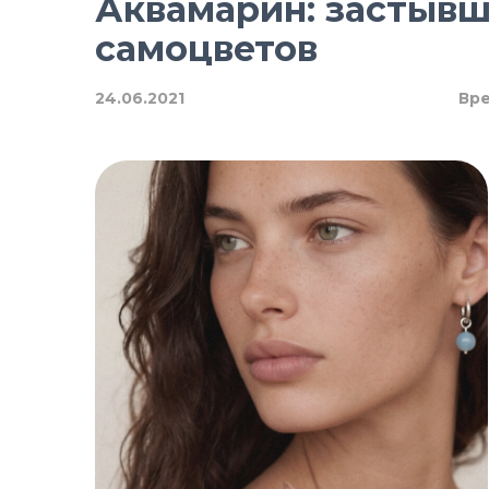
Аквамарин: застывш
самоцветов
24.06.2021
Вре