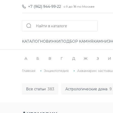
+7 (962) 944-99-22
с 9 до 18 по Москве
КАТАЛОГ
НОВИНКИ
ПОДБОР КАМНЯ
КАМНИ
Э
А
Б
В
Г
Д
Ж
З
И
Главная
Энциклопедия
Аквамарин: застывш
Все статьи
383
Астрологические дома
9