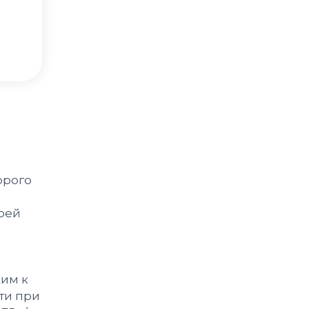
орого
воей
ким к
ти при