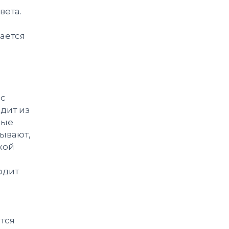
вета.
вается
 с
дит из
ные
ывают,
кой
одит
тся