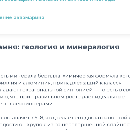
шение аквамарина
амня: геология и минералогия
ть минерала берилла, химическая формула кот
 бериллия и алюминия, принадлежащий к классу
ладают гексагональной сингонией — то есть в с
ю, что при правильном росте дает идеальные
е коллекционерами.
оставляет 7,5–8, что делает его достаточно стой
рдости он хрупок: из-за несовершенной спайнос