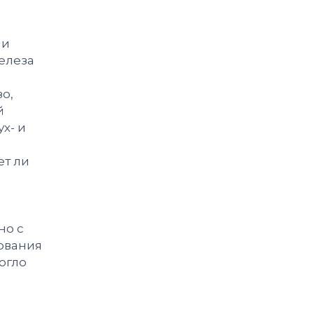
ии
елеза
о,
й
х- и
ет ли
но с
ования
огло