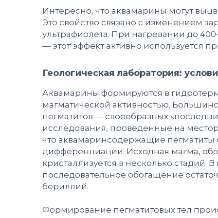
Интересно, что аквамарины могут выцв
Это свойство связано с изменением за
ультрафиолета. При нагревании до 400–
— этот эффект активно используется п
Геологическая лаборатория: услов
Аквамарины формируются в гидротерма
магматической активностью. Большинс
пегматитов — своеобразных «последни
исследования, проведенные на место
что аквамаринсодержащие пегматиты о
дифференциации. Исходная магма, об
кристаллизуется в несколько стадий.
последовательное обогащение остаточ
бериллий.
Формирование пегматитовых тел происх