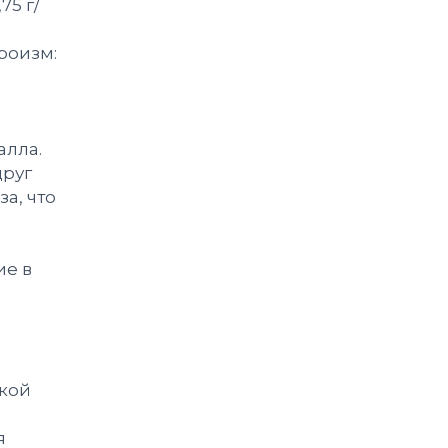
75 г/
роизм:
алла.
друг
а, что
ие в
ской
я