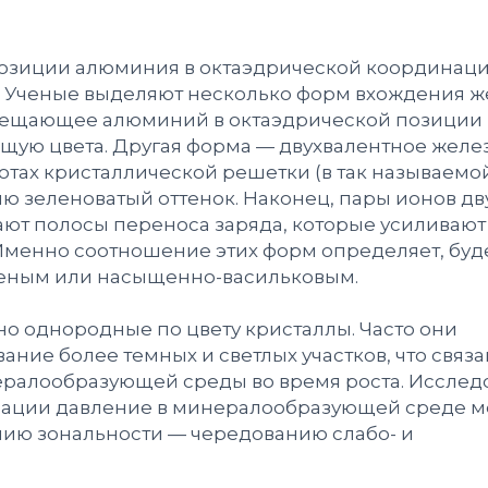
позиции алюминия в октаэдрической координац
. Ученые выделяют несколько форм вхождения ж
замещающее алюминий в октаэдрической позиции
ляющую цвета. Другая форма — двухвалентное желез
отах кристаллической решетки (в так называемо
 зеленоватый оттенок. Наконец, пары ионов дву
дают полосы переноса заряда, которые усиливают
 Именно соотношение этих форм определяет, буд
леным или насыщенно-васильковым.
о однородные по цвету кристаллы. Часто они
ние более темных и светлых участков, что связа
ералообразующей среды во время роста. Исслед
изации давление в минералообразующей среде м
нию зональности — чередованию слабо- и