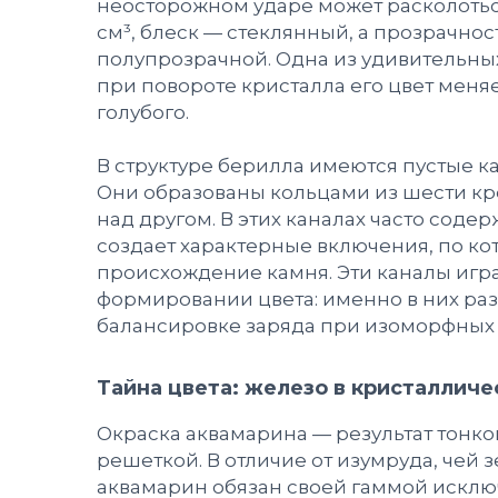
неосторожном ударе может расколоться.
см³, блеск — стеклянный, а прозрачно
полупрозрачной. Одна из удивительны
при повороте кристалла его цвет меня
голубого.
В структуре берилла имеются пустые к
Они образованы кольцами из шести к
над другом. В этих каналах часто соде
создает характерные включения, по 
происхождение камня. Эти каналы играю
формировании цвета: именно в них ра
балансировке заряда при изоморфных
Тайна цвета: железо в кристаллич
Окраска аквамарина — результат тонко
решеткой. В отличие от изумруда, чей
аквамарин обязан своей гаммой искл