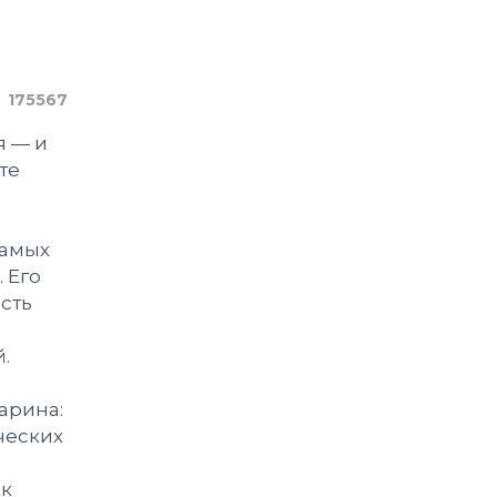
175567
я — и
те
самых
 Его
ость
й.
арина:
ческих
ак