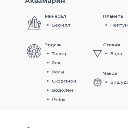
Аквамарин
Минерал
Планета
Берилл
Нептун
Зодиак
Стихия
Телец
Вода
Рак
Весы
Чакра
Скорпион
Вишуд
Водолей
Рыбы