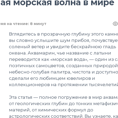
ая морская волна в мире
мя на чтение: 8 минут
Вглядитесь в прозрачную глубину этого камн
вы словно услышите шум прибоя, почувствуе
соленый ветер и увидите бескрайнюю гладь
океана. Аквамарин, чье название с латыни
переводится как «морская вода», — один из 
поэтичных самоцветов, созданных природой.
небесно-голубая палитра, чистота и доступн
сделали его любимцем ювелиров и
коллекционеров на протяжении тысячелети
Эта статья — полное погружение в мир аквам
от геологических глубин до тонких метафизи
материй, от химических формул до
астрологических соответствий. Вы узнаете, к