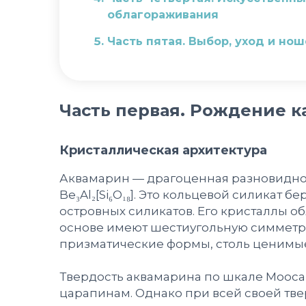
облагораживания
Часть пятая. Выбор, уход и но
Заключение
Часть первая. Рождение к
Кристаллическая архитектура
Аквамарин — драгоценная разновиднос
Be₃Al₂[Si₆O₁₈]. Это кольцевой силикат
островных силикатов. Его кристаллы об
основе имеют шестиугольную симметри
призматические формы, столь ценимы
Твердость аквамарина по шкале Мооса с
царапинам. Однако при всей своей тве