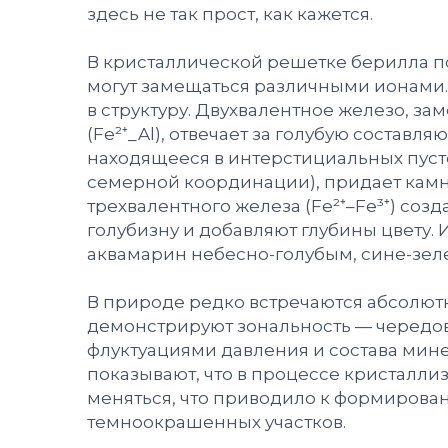
здесь не так прост, как кажется.
В кристаллической решетке берилла 
могут замещаться различными ионами
в структуру. Двухвалентное железо, 
(Fe²⁺_Al), отвечает за голубую состав
находящееся в интерстициальных пуст
семерной координации), придает камню
трехвалентного железа (Fe²⁺–Fe³⁺) соз
голубизну и добавляют глубины цвету.
аквамарин небесно-голубым, сине-зе
В природе редко встречаются абсолютн
демонстрируют зональность — чередова
флуктуациями давления и состава мин
показывают, что в процессе кристалл
меняться, что приводило к формирова
темноокрашенных участков.