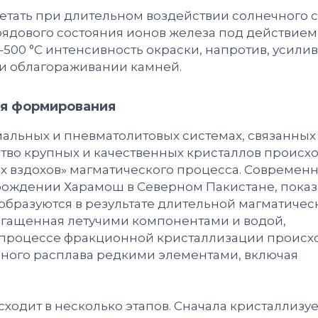
етать при длительном воздействии солнечного с
рядового состояния ионов железа под действием
500 °C интенсивность окраски, напротив, усили
ри облагораживании камней.
ия формирования
льных и пневматолитовых системах, связанных
тво крупных и качественных кристаллов происхо
х вздохов» магматического процесса. Современ
рождении Харамош в Северном Пакистане, показ
бразуются в результате длительной магматичес
огащенная летучими компонентами и водой,
 В процессе фракционной кристаллизации происх
ного расплава редкими элементами, включая
одит в несколько этапов. Сначала кристаллизуе