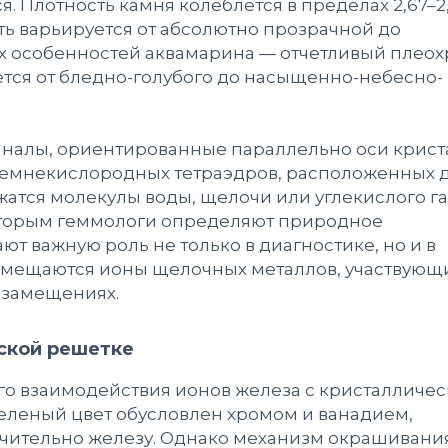
 Плотность камня колеблется в пределах 2,67–2,
сть варьируется от абсолютно прозрачной до
х особенностей аквамарина — отчетливый плеох
ется от бледно-голубого до насыщенно-небесно-
аналы, ориентированные параллельно оси крист
ремнекислородных тетраэдров, расположенных 
ржатся молекулы воды, щелочи или углекислого газ
которым геммологи определяют природное
т важную роль не только в диагностике, но и в
змещаются ионы щелочных металлов, участвующ
 замещениях.
еской решетке
го взаимодействия ионов железа с кристалличе
 зеленый цвет обусловлен хромом и ванадием,
ючительно железу. Однако механизм окрашивани