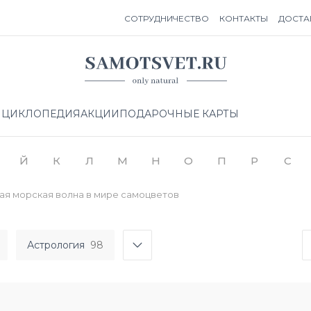
СОТРУДНИЧЕСТВО
КОНТАКТЫ
ДОСТА
НЦИКЛОПЕДИЯ
АКЦИИ
ПОДАРОЧНЫЕ КАРТЫ
Й
К
Л
М
Н
О
П
Р
С
ая морская волна в мире самоцветов
Астрология
98