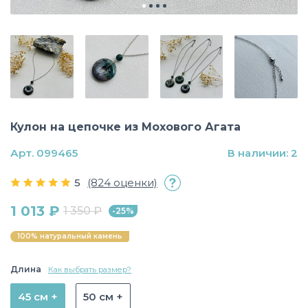
Кулон на цепочке из Мохового Агата
Арт. 099465
В наличии: 2
5
(824 оценки)
1 013 ₽
1 350 ₽
-25%
100% натуральный камень
Длина
Как выбрать размер?
45 см +
50 см +