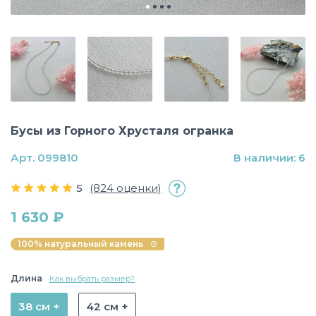
Бусы из Горного Хрусталя огранка
Арт. 099810
В наличии: 6
5
(824 оценки)
1 630 ₽
100% натуральный камень
Длина
Как выбрать размер?
38 см +
42 см +