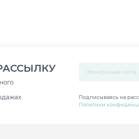
РАССЫЛКУ
ного
Некорректный адрес э
одажах
Подписываясь на расс
Политики конфиденц