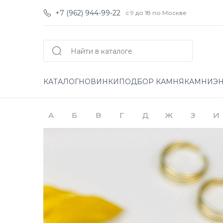
+7 (962) 944-99-22
с 9 до 18 по Москве
КАТАЛОГ
НОВИНКИ
ПОДБОР КАМНЯ
КАМНИ
Э
А
Б
В
Г
Д
Ж
З
И