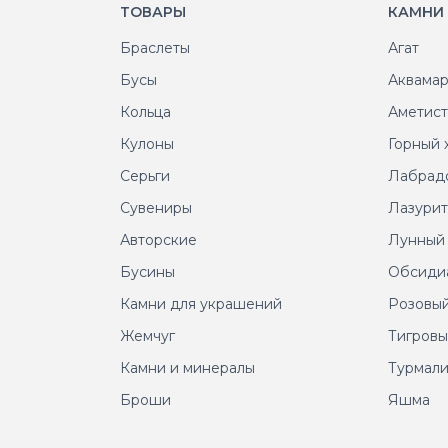
ТОВАРЫ
КАМНИ
Браслеты
Агат
Бусы
Аквама
Кольца
Аметис
Кулоны
Горный 
Серьги
Лабрад
Сувениры
Лазури
Авторские
Лунный
Бусины
Обсиди
Камни для украшений
Розовый
Жемчуг
Тигровы
Камни и минералы
Турмал
Броши
Яшма