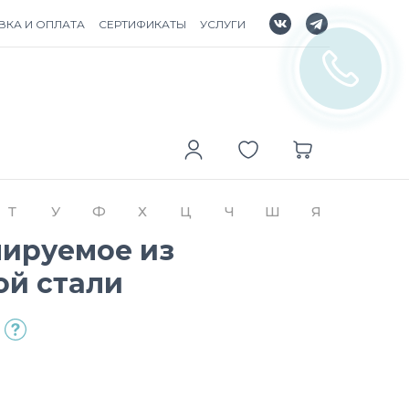
ВКА И ОПЛАТА
СЕРТИФИКАТЫ
УСЛУГИ
Т
У
Ф
Х
Ц
Ч
Ш
Я
лируемое из
ой стали