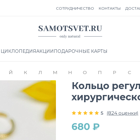
СОТРУДНИЧЕСТВО
КОНТАКТЫ
ДОСТА
НЦИКЛОПЕДИЯ
АКЦИИ
ПОДАРОЧНЫЕ КАРТЫ
Й
К
Л
М
Н
О
П
Р
С
Кольцо регу
хирургическ
5
(824 оценки)
680 ₽