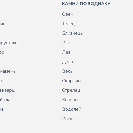
КАМНИ ПО ЗОДИАКУ
Овен
рин
Телец
т
Близнецы
хрусталь
Рак
ор
Лев
т
Дева
 камень
Весы
ан
Скорпион
 кварц
Стрелец
й глаз
Козерог
ин
Водолей
Рыбы