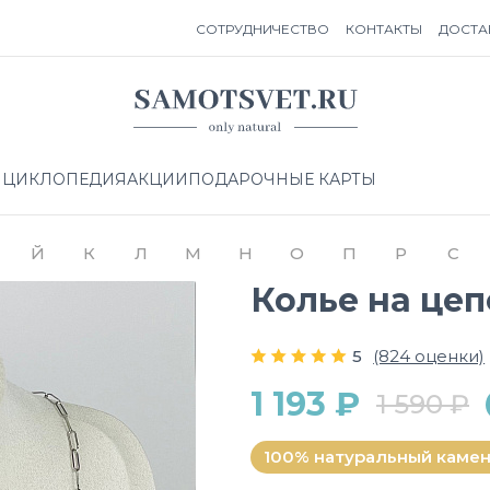
СОТРУДНИЧЕСТВО
КОНТАКТЫ
ДОСТА
НЦИКЛОПЕДИЯ
АКЦИИ
ПОДАРОЧНЫЕ КАРТЫ
Й
К
Л
М
Н
О
П
Р
С
Колье на це
5
(824 оценки)
1 193 ₽
1 590 ₽
100% натуральный каме