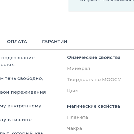
ОПЛАТА
ГАРАНТИИ
Физические свойства
е подсознание
остях:
Минерал
м течь свободно,
Твердость по МООСУ
Цвет
свои переживания
ему внутреннему
Магические свойства
Планета
ту в тишине,
Чакра
пыт, который, как