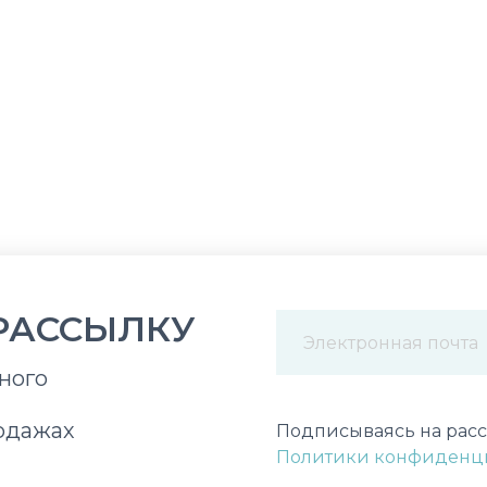
РАССЫЛКУ
ного
Некорректный адрес э
одажах
Подписываясь на расс
Политики конфиденц