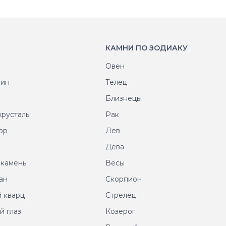
КАМНИ ПО ЗОДИАКУ
Овен
рин
Телец
т
Близнецы
хрусталь
Рак
ор
Лев
т
Дева
 камень
Весы
ан
Скорпион
 кварц
Стрелец
й глаз
Козерог