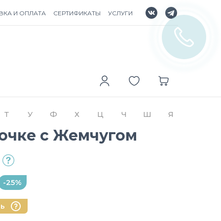
ВКА И ОПЛАТА
СЕРТИФИКАТЫ
УСЛУГИ
Т
У
Ф
Х
Ц
Ч
Ш
Я
почке с Жемчугом
-25%
нь