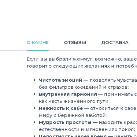
О КАМНЕ
ОТЗЫВЫ
ДОСТАВКА
Если вы выбрали жемчуг, возможно, ваш
говорит о следующих желаниях и потребн
Чистота эмоций
— позволять чувства
без фильтров ожиданий и страхов;
Внутренняя гармония
— принимать 
как часть жизненного пути;
Нежность к себе
— относиться к сво
миру с бережной заботой;
Мудрость простоты
— находить красо
естественности и мгновениях покоя;
Целостность через время
— ценить о