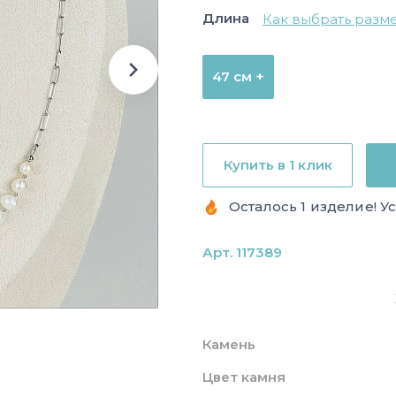
Длина
Как выбрать разм
47 см +
Купить в 1 клик
Осталось 1 изделие! У
Арт. 117389
Камень
Цвет камня