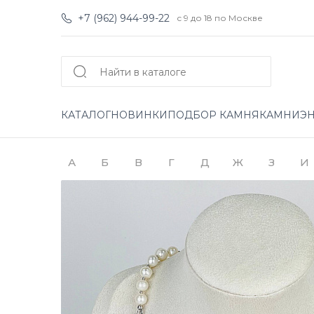
+7 (962) 944-99-22
с 9 до 18 по Москве
КАТАЛОГ
НОВИНКИ
ПОДБОР КАМНЯ
КАМНИ
Э
А
Б
В
Г
Д
Ж
З
И