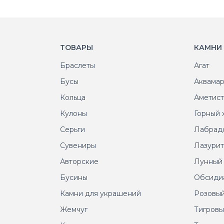
ТОВАРЫ
КАМНИ
Браслеты
Агат
Бусы
Аквама
Кольца
Аметис
Кулоны
Горный 
Серьги
Лабрад
Сувениры
Лазури
Авторские
Лунный
Бусины
Обсиди
Камни для украшений
Розовый
Жемчуг
Тигровы