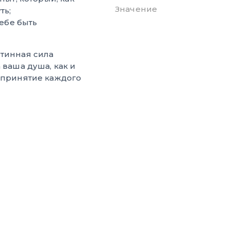
Значение
ть;
ебе быть
стинная сила
 ваша душа, как и
е принятие каждого