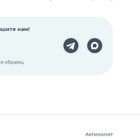
ишите нам!
ся образец
Актинолит