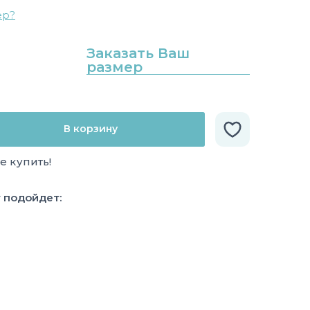
ер?
Заказать Ваш
размер
В корзину
е купить!
у подойдет: