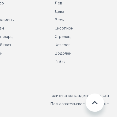
ор
Лев
т
Дева
 камень
Весы
ан
Скорпион
 кварц
Стрелец
й глаз
Козерог
ин
Водолей
Рыбы
Политика конфиденциальности
Пользовательское соглашение