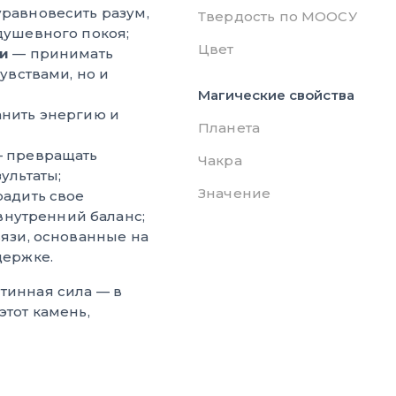
равновесить разум,
Твердость по МООСУ
душевного покоя;
Цвет
ти
— принимать
увствами, но и
Магические свойства
нить энергию и
Планета
 превращать
Чакра
ультаты;
Значение
адить свое
 внутренний баланс;
вязи, основанные на
держке.
тинная сила — в
этот камень,