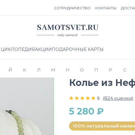
СОТРУДНИЧЕСТВО
КОНТАКТЫ
ДОСТА
НЦИКЛОПЕДИЯ
АКЦИИ
ПОДАРОЧНЫЕ КАРТЫ
Й
К
Л
М
Н
О
П
Р
С
Колье из Не
5
(824 оценки)
5 280 ₽
100% натуральный каме