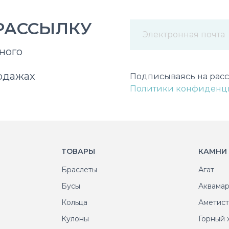
РАССЫЛКУ
ного
Некорректный адрес э
одажах
Подписываясь на расс
Политики конфиденц
ТОВАРЫ
КАМНИ
Браслеты
Агат
Бусы
Аквама
Кольца
Аметис
Кулоны
Горный 