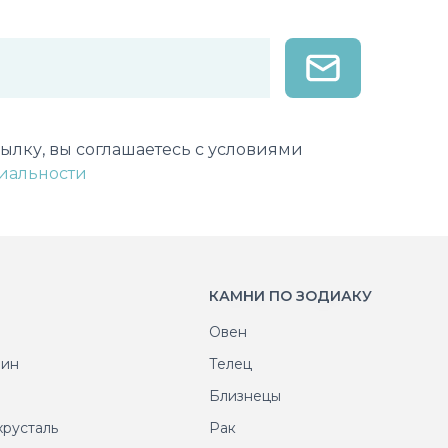
лектронной почты
ылку, вы соглашаетесь с условиями
иальности
КАМНИ ПО ЗОДИАКУ
Овен
рин
Телец
т
Близнецы
хрусталь
Рак