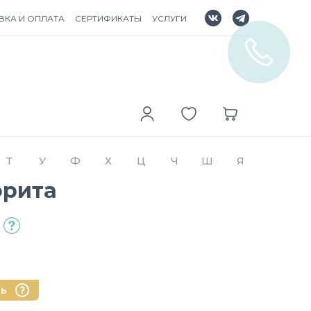
ВКА И ОПЛАТА
СЕРТИФИКАТЫ
УСЛУГИ
Т
У
Ф
Х
Ц
Ч
Ш
Я
фрита
нь