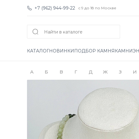
+7 (962) 944-99-22
с 9 до 18 по Москве
КАТАЛОГ
НОВИНКИ
ПОДБОР КАМНЯ
КАМНИ
Э
А
Б
В
Г
Д
Ж
З
И