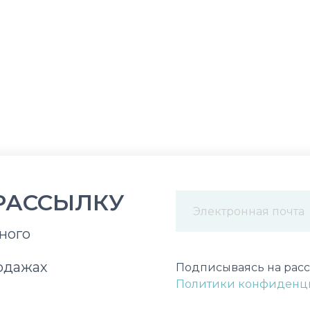
РАССЫЛКУ
ного
Некорректный адрес э
одажах
Подписываясь на расс
Политики конфиденц