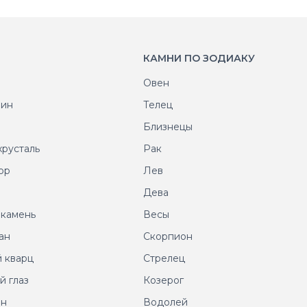
КАМНИ ПО ЗОДИАКУ
Овен
рин
Телец
т
Близнецы
хрусталь
Рак
ор
Лев
т
Дева
 камень
Весы
ан
Скорпион
 кварц
Стрелец
й глаз
Козерог
ин
Водолей