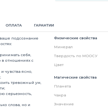
ОПЛАТА
ГАРАНТИИ
Физические свойства
, ваше подсознание
остях:
Минерал
ринимать себя,
Твердость по МООСУ
 в отношениях с
Цвет
и чувства ясно,
;
Магические свойства
оить тревожный ум,
Планета
ти;
ю серьезность,
Чакра
Значение
ько слова, но и