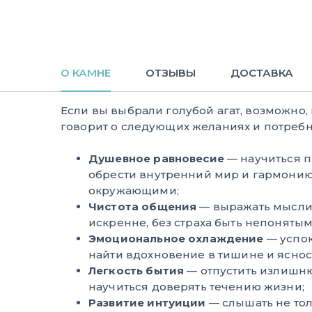
О КАМНЕ
ОТЗЫВЫ
ДОСТАВКА
Если вы выбрали голубой агат, возможно
говорит о следующих желаниях и потребн
Душевное равновесие
— научиться п
обрести внутренний мир и гармонию
окружающими;
Чистота общения
— выражать мысли 
искренне, без страха быть непонятым
Эмоциональное охлаждение
— успок
найти вдохновение в тишине и яснос
Легкость бытия
— отпустить излишню
научиться доверять течению жизни;
Развитие интуиции
— слышать не тол