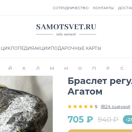
СОТРУДНИЧЕСТВО
КОНТАКТЫ
ДОСТА
НЦИКЛОПЕДИЯ
АКЦИИ
ПОДАРОЧНЫЕ КАРТЫ
Й
К
Л
М
Н
О
П
Р
С
Браслет рег
Агатом
5
(824 оценки)
705 ₽
940 ₽
-2