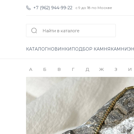
+7 (962) 944-99-22
с 9 до 18 по Москве
КАТАЛОГ
НОВИНКИ
ПОДБОР КАМНЯ
КАМНИ
Э
А
Б
В
Г
Д
Ж
З
И