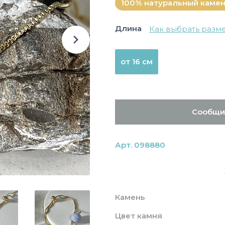
100% натуральный каме
Длина
Как выбрать разм
от 16 см
Сообщи
Арт. 098880
Камень
Цвет камня