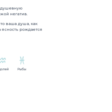
 душевную
ужой негатив.
то ваша душа, как
 а ясность рождается
долей
Рыбы