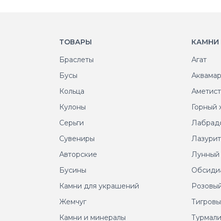
ТОВАРЫ
КАМНИ
Браслеты
Агат
Бусы
Аквама
Кольца
Аметис
Кулоны
Горный 
Серьги
Лабрад
Сувениры
Лазури
Авторские
Лунный
Бусины
Обсиди
Камни для украшений
Розовый
Жемчуг
Тигровы
Камни и минералы
Турмал