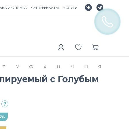
ВКА И ОПЛАТА
СЕРТИФИКАТЫ
УСЛУГИ
Т
У
Ф
Х
Ц
Ч
Ш
Я
улируемый с Голубым
5%