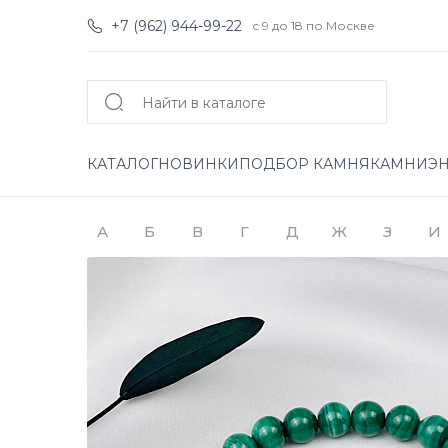
+7 (962) 944-99-22
с 9 до 18 по Москве
КАТАЛОГ
НОВИНКИ
ПОДБОР КАМНЯ
КАМНИ
Э
А
Б
В
Г
Д
Ж
З
И