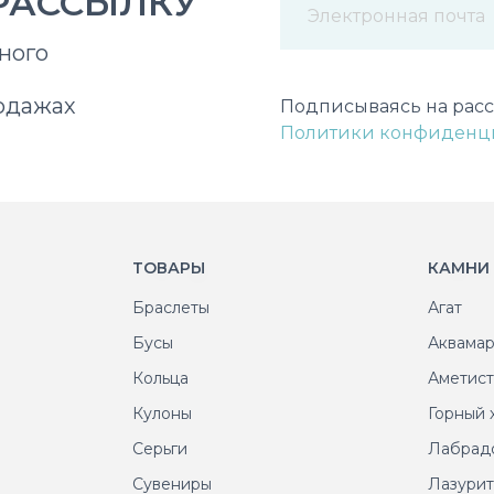
РАССЫЛКУ
ного
Некорректный адрес э
одажах
Подписываясь на расс
Политики конфиденц
ТОВАРЫ
КАМНИ
Браслеты
Агат
Бусы
Аквама
Кольца
Аметис
Кулоны
Горный 
Серьги
Лабрад
Сувениры
Лазури