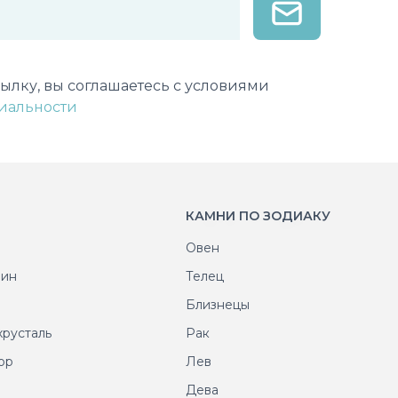
лектронной почты
ылку, вы соглашаетесь с условиями
иальности
КАМНИ ПО ЗОДИАКУ
Овен
рин
Телец
т
Близнецы
хрусталь
Рак
ор
Лев
т
Дева