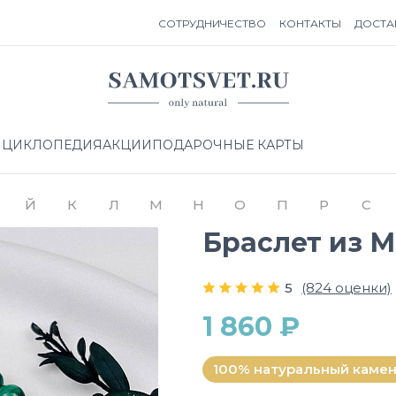
СОТРУДНИЧЕСТВО
КОНТАКТЫ
ДОСТА
НЦИКЛОПЕДИЯ
АКЦИИ
ПОДАРОЧНЫЕ КАРТЫ
Й
К
Л
М
Н
О
П
Р
С
Браслет из 
5
(824 оценки)
1 860 ₽
100% натуральный каме