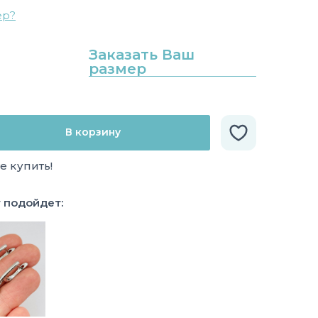
ер?
Заказать Ваш
размер
В корзину
е купить!
у подойдет: