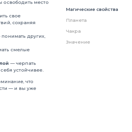
ы освободить место
Магические свойства
ить свое
Планета
твий, сохраняя
Чакра
 понимать других,
Значение
ать смелые
илой
— черпать
 себя устойчивее.
оминание, что
сти — и вы уже