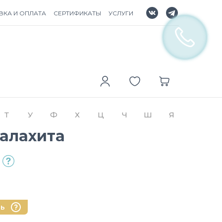
ВКА И ОПЛАТА
СЕРТИФИКАТЫ
УСЛУГИ
Т
У
Ф
Х
Ц
Ч
Ш
Я
Малахита
нь