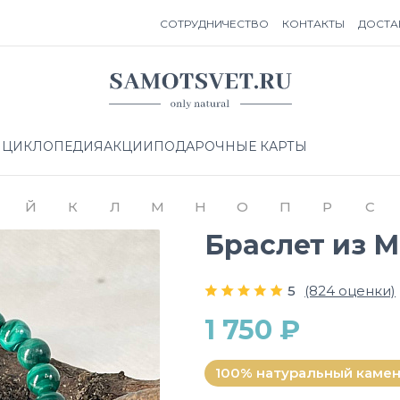
СОТРУДНИЧЕСТВО
КОНТАКТЫ
ДОСТА
НЦИКЛОПЕДИЯ
АКЦИИ
ПОДАРОЧНЫЕ КАРТЫ
Й
К
Л
М
Н
О
П
Р
С
Браслет из 
5
(824 оценки)
1 750 ₽
100% натуральный каме