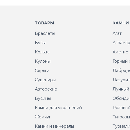
ТОВАРЫ
КАМНИ
Браслеты
Агат
Бусы
Аквама
Кольца
Аметис
Кулоны
Горный 
Серьги
Лабрад
Сувениры
Лазури
Авторские
Лунный
Бусины
Обсиди
Камни для украшений
Розовый
Жемчуг
Тигровы
Камни и минералы
Турмал