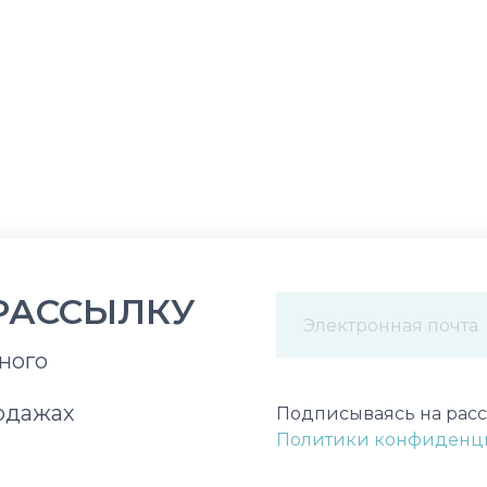
РАССЫЛКУ
ного
Некорректный адрес э
одажах
Подписываясь на расс
Политики конфиденц