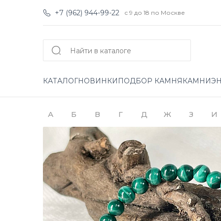
+7 (962) 944-99-22
с 9 до 18 по Москве
КАТАЛОГ
НОВИНКИ
ПОДБОР КАМНЯ
КАМНИ
Э
А
Б
В
Г
Д
Ж
З
И