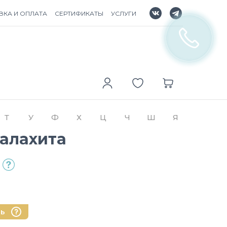
ВКА И ОПЛАТА
СЕРТИФИКАТЫ
УСЛУГИ
Т
У
Ф
Х
Ц
Ч
Ш
Я
Малахита
нь