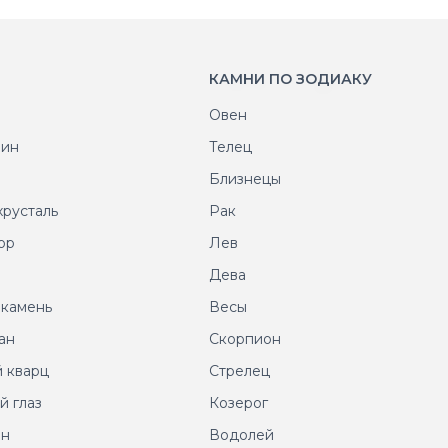
КАМНИ ПО ЗОДИАКУ
Овен
рин
Телец
т
Близнецы
хрусталь
Рак
ор
Лев
т
Дева
 камень
Весы
ан
Скорпион
 кварц
Стрелец
й глаз
Козерог
ин
Водолей