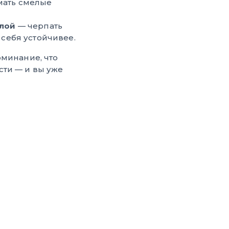
ать смелые
илой
— черпать
 себя устойчивее.
оминание, что
сти — и вы уже