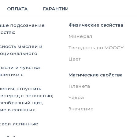
ОПЛАТА
ГАРАНТИИ
Физические свойства
ваше подсознание
остях:
Минерал
сность мыслей и
Твердость по МООСУ
моционального
Цвет
ысли и чувства
ошениях с
Магические свойства
Планета
ения, отпустить
вперед с легкостью;
Чакра
оеобразный щит,
Значение
ие в сложных
свои истинные