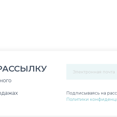
РАССЫЛКУ
ного
Некорректный адрес э
одажах
Подписываясь на расс
Политики конфиденц