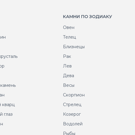
КАМНИ ПО ЗОДИАКУ
Овен
рин
Телец
т
Близнецы
хрусталь
Рак
ор
Лев
т
Дева
 камень
Весы
ан
Скорпион
 кварц
Стрелец
й глаз
Козерог
ин
Водолей
Рыбы