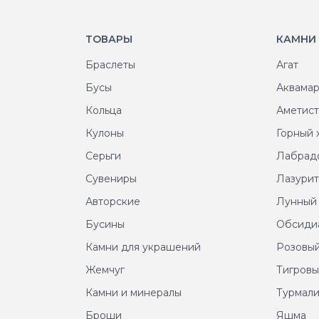
ТОВАРЫ
КАМНИ
Браслеты
Агат
Бусы
Аквама
Кольца
Аметис
Кулоны
Горный 
Серьги
Лабрад
Сувениры
Лазури
Авторские
Лунный
Бусины
Обсиди
Камни для украшений
Розовый
Жемчуг
Тигровы
Камни и минералы
Турмал
Броши
Яшма