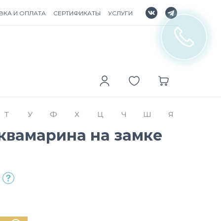
ВКА И ОПЛАТА
СЕРТИФИКАТЫ
УСЛУГИ
Т
У
Ф
Х
Ц
Ч
Ш
Я
Аквамарина на замке