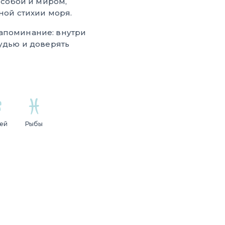
 собой и миром,
ной стихии моря.
напоминание: внутри
рудью и доверять
ей
Рыбы