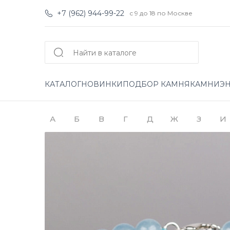
+7 (962) 944-99-22
с 9 до 18 по Москве
КАТАЛОГ
НОВИНКИ
ПОДБОР КАМНЯ
КАМНИ
Э
А
Б
В
Г
Д
Ж
З
И