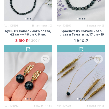
Арт. 105698
В наличии (10)
Арт. 105697
В наличии (5)
Бусы из Соколиного глаза,
Браслет из Соколиного
42 см + – 46 см +, 6 мм,
глаза и Гематита, 17 см – 19
гладкий, Африка
см, 6 мм, гладкий, Бразилия
3 150 ₽
1 940 ₽
4 200 ₽
Арт. 104952
В наличии (1)
Арт. 101098
В наличии (5)