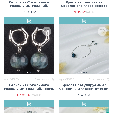
Серьги из Соколиного
Кулон на цепочке из
глаза, 12 мм, гладкий,
Соколиного глаза, золото
английский замок, Африка
14К, Африка
1 500 ₽
705 ₽
940 ₽
Арт. 093150
В наличии (5)
Арт. 091834
В наличии (10)
Серьги из Соколиного
Браслет регулируемый с
глаза, 12 мм, гладкий, конго,
Соколиным глазом, от 16 см,
Африка
12 мм, гладкий, Африка
1 305 ₽
940 ₽
1 740 ₽