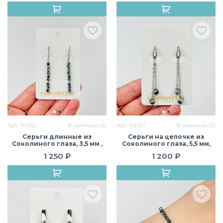
Арт. 114552
В наличии (5)
Арт. 114551
В наличии (5)
Серьги длинные из
Серьги на цепочке из
Соколиного глаза, 3,5 мм ,
Соколиного глаза, 5,5 мм,
гладкий, английский замок,
гладкий, конго, Африка
1 250 ₽
1 200 ₽
Африка