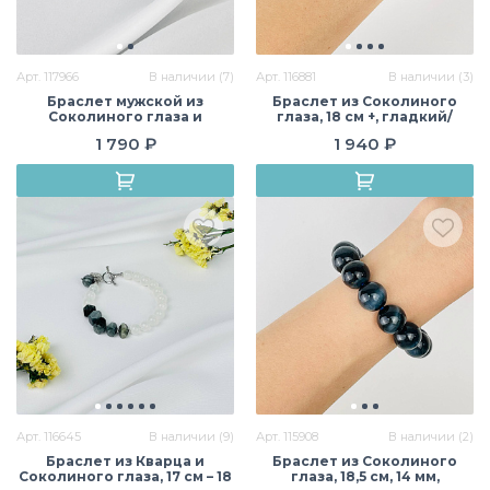
Арт. 117966
В наличии (7)
Арт. 116881
В наличии (3)
Браслет мужской из
Браслет из Соколиного
Соколиного глаза и
глаза, 18 см +, гладкий/
Гематита, 19 см – 20 см, 8,5
Граненый, Африка
1 790 ₽
1 940 ₽
мм, гладкий, Африка
Арт. 116645
В наличии (9)
Арт. 115908
В наличии (2)
Браслет из Кварца и
Браслет из Соколиного
Соколиного глаза, 17 см – 18
глаза, 18,5 см, 14 мм,