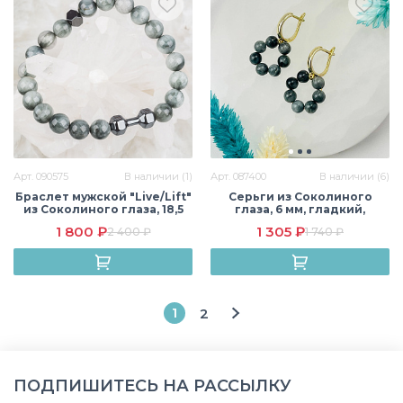
Арт. 090575
В наличии (1)
Арт. 087400
В наличии (6)
Браслет мужской "Live/Lift"
Серьги из Соколиного
из Соколиного глаза, 18,5
глаза, 6 мм, гладкий,
см, 8,5 мм, гладкий, Африка
английский замок, Африка
1 800 ₽
1 305 ₽
2 400 ₽
1 740 ₽
1
2
ПОДПИШИТЕСЬ НА РАССЫЛКУ