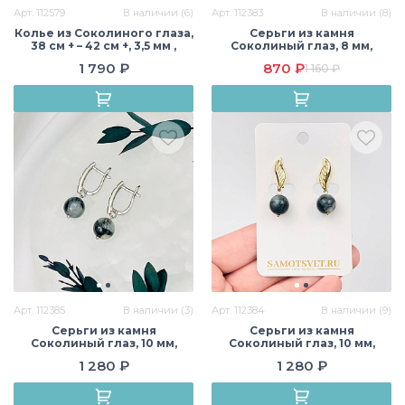
Арт. 112579
В наличии (6)
Арт. 112383
В наличии (8)
Колье из Соколиного глаза,
Серьги из камня
38 см + – 42 см +, 3,5 мм ,
Соколиный глаз, 8 мм,
гладкий, Африка
гладкий, английский замок,
1 790 ₽
870 ₽
1 160 ₽
Африка
Арт. 112385
В наличии (3)
Арт. 112384
В наличии (9)
Серьги из камня
Серьги из камня
Соколиный глаз, 10 мм,
Соколиный глаз, 10 мм,
гладкий, английский замок,
гладкий, английский замок,
1 280 ₽
1 280 ₽
Африка
Африка