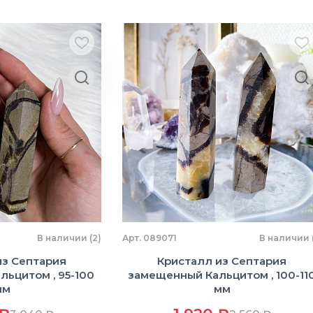
В наличии (2)
Арт. 089071
В наличии (
из Септария
Кристалл из Септария
ьцитом , 95-100
замещенный Кальцитом , 100-11
мм
мм