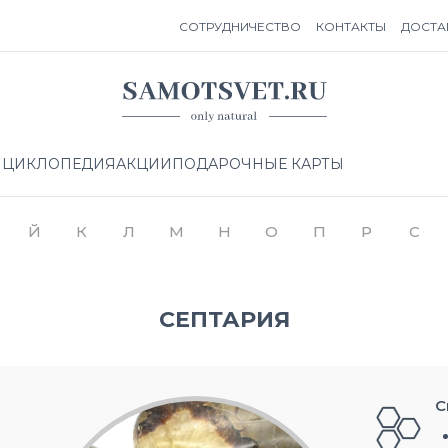
СОТРУДНИЧЕСТВО
КОНТАКТЫ
ДОСТА
НЦИКЛОПЕДИЯ
АКЦИИ
ПОДАРОЧНЫЕ КАРТЫ
Й
К
Л
М
Н
О
П
Р
С
СЕПТАРИЯ
С