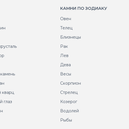
КАМНИ ПО ЗОДИАКУ
Овен
рин
Телец
т
Близнецы
хрусталь
Рак
ор
Лев
т
Дева
 камень
Весы
ан
Скорпион
 кварц
Стрелец
й глаз
Козерог
ин
Водолей
Рыбы