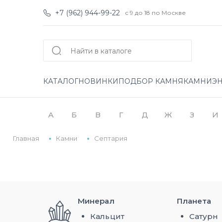
+7 (962) 944-99-22
с 9 до 18 по Москве
КАТАЛОГ
НОВИНКИ
ПОДБОР КАМНЯ
КАМНИ
Э
А
Б
В
Г
Д
Ж
З
И
Главная
Камни
Септария
Минерал
Планета
Кальцит
Сатурн