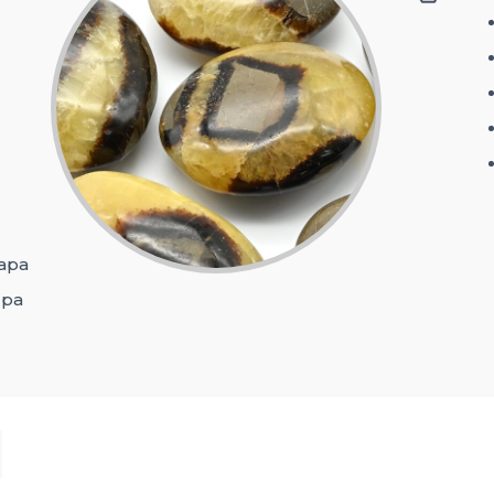
ара
ра