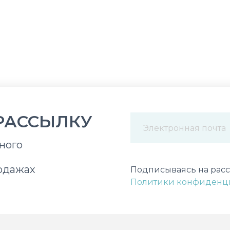
РАССЫЛКУ
ного
Некорректный адрес э
одажах
Подписываясь на расс
Политики конфиденц