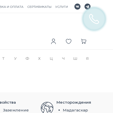
ВКА И ОПЛАТА
СЕРТИФИКАТЫ
УСЛУГИ
Т
У
Ф
Х
Ц
Ч
Ш
Я
войства
Месторождения
Заземление
Мадагаскар