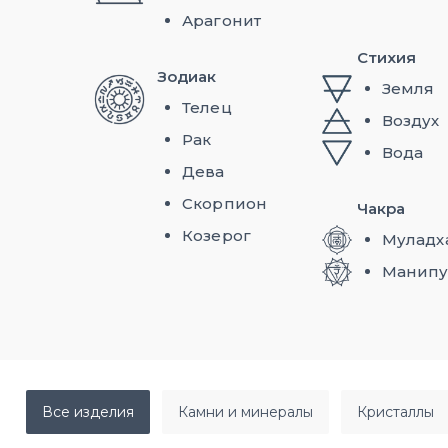
Арагонит
Стихия
Зодиак
Земля
Телец
Воздух
Рак
Вода
Дева
Скорпион
Чакра
Козерог
Муладх
Манипу
все изделия
камни и минералы
кристаллы