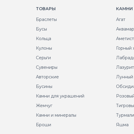
ТОВАРЫ
КАМНИ
Браслеты
Агат
Бусы
Аквама
Кольца
Аметис
Кулоны
Горный 
Серьги
Лабрад
Сувениры
Лазури
Авторские
Лунный
Бусины
Обсиди
Камни для украшений
Розовый
Жемчуг
Тигровы
Камни и минералы
Турмал
Броши
Яшма