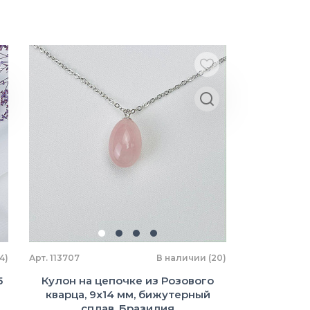
4)
Арт. 113707
В наличии (20)
5
Кулон на цепочке из Розового
кварца, 9х14 мм, бижутерный
сплав, Бразилия