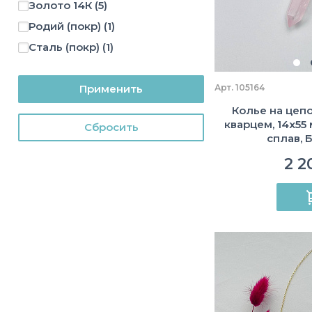
Золото 14К
(5)
Родий (покр)
(1)
Сталь (покр)
(1)
Применить
Арт. 105164
Колье на цеп
кварцем, 14х55
Cбросить
сплав, 
2 2