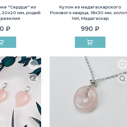
чке "Сердце" из
Кулон из мадагаскарского
, 20х20 мм, родий
Розового кварца, 18х30 мм, золо
 Бразилия
14К, Мадагаскар
0 ₽
990 ₽