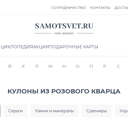
СОТРУДНИЧЕСТВО
КОНТАКТЫ
ДОСТА
НЦИКЛОПЕДИЯ
АКЦИИ
ПОДАРОЧНЫЕ КАРТЫ
Й
К
Л
М
Н
О
П
Р
С
КУЛОНЫ ИЗ РОЗОВОГО КВАРЦА
серьги
камни и минералы
сувениры
ук