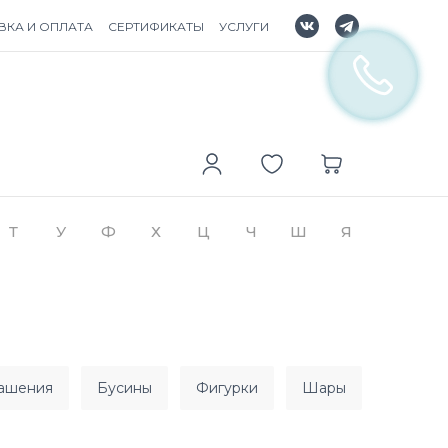
ВКА И ОПЛАТА
СЕРТИФИКАТЫ
УСЛУГИ
Т
У
Ф
Х
Ц
Ч
Ш
Я
рашения
бусины
фигурки
шары