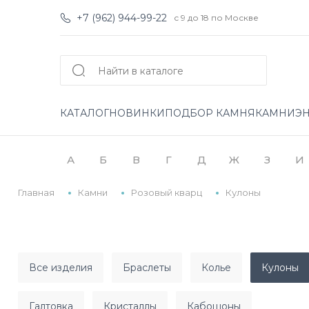
+7 (962) 944-99-22
с 9 до 18 по Москве
КАТАЛОГ
НОВИНКИ
ПОДБОР КАМНЯ
КАМНИ
Э
А
Б
В
Г
Д
Ж
З
И
Главная
Камни
Розовый кварц
Кулоны
все изделия
браслеты
колье
кулоны
галтовка
кристаллы
кабошоны