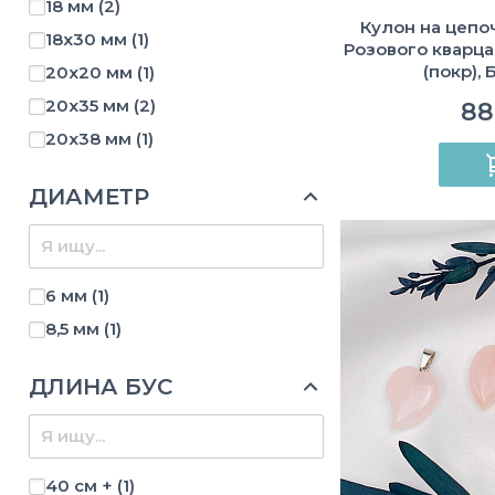
18 мм
(2)
Кулон на цепо
18х30 мм
(1)
Розового кварца
(покр),
20х20 мм
(1)
20х35 мм
(2)
88
20х38 мм
(1)
22х36 мм
(1)
ДИАМЕТР
30 мм
(2)
35-40 мм
(1)
40 мм
(1)
6 мм
(1)
9х14 мм
(1)
8,5 мм
(1)
ДЛИНА БУС
40 см +
(1)