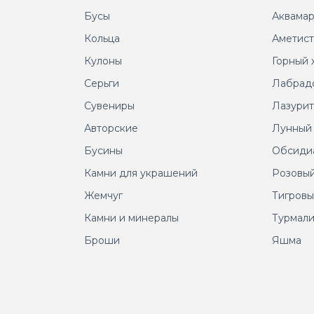
Бусы
Аквама
Кольца
Аметис
Кулоны
Горный 
Серьги
Лабрад
Сувениры
Лазури
Авторские
Лунный
Бусины
Обсиди
Камни для украшений
Розовый
Жемчуг
Тигровы
Камни и минералы
Турмал
Броши
Яшма