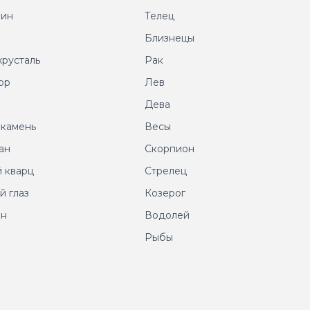
рин
Телец
т
Близнецы
хрусталь
Рак
ор
Лев
т
Дева
 камень
Весы
ан
Скорпион
 кварц
Стрелец
й глаз
Козерог
ин
Водолей
Рыбы