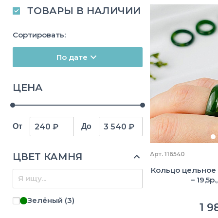
ТОВАРЫ В НАЛИЧИИ
Сортировать:
По дате
ЦЕНА
От
До
Арт. 116540
ЦВЕТ КАМНЯ
Кольцо цельное и
– 19,5р
Зелёный
(3)
1 9