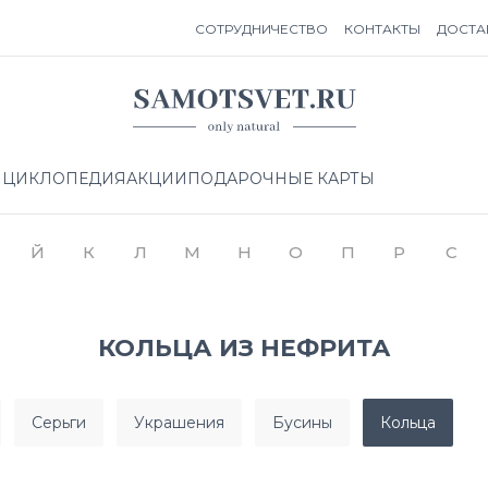
СОТРУДНИЧЕСТВО
КОНТАКТЫ
ДОСТА
НЦИКЛОПЕДИЯ
АКЦИИ
ПОДАРОЧНЫЕ КАРТЫ
Й
К
Л
М
Н
О
П
Р
С
КОЛЬЦА ИЗ НЕФРИТА
серьги
украшения
бусины
кольца