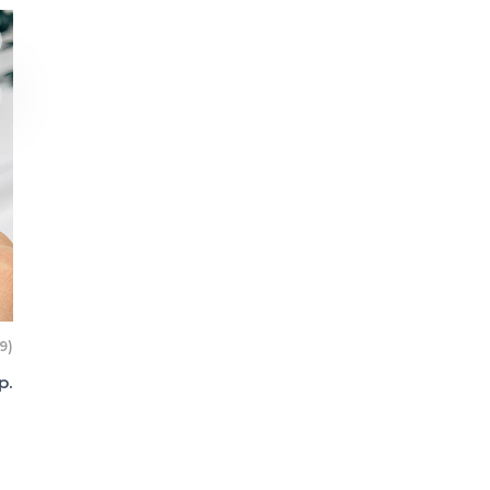
9)
р.