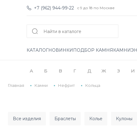
+7 (962) 944-99-22
с 9 до 18 по Москве
КАТАЛОГ
НОВИНКИ
ПОДБОР КАМНЯ
КАМНИ
Э
А
Б
В
Г
Д
Ж
З
И
Главная
Камни
Нефрит
Кольца
все изделия
браслеты
колье
кулоны