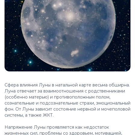
Сфера влияния Луны в натальной карте весьма обширна.
Луна отвечает за взаимоотношения с родственниками
(особенно матерью) и противоположным полом,
сознательные и подсознательные страхи, эмоциональный
фон. От Луны зависит состояние нервной и мочеполовой
системы, а также ЖКТ.
Напряжение Луны проявляется как недостаток
жизненных сил, проблемы со здоровьем, мотивацией,