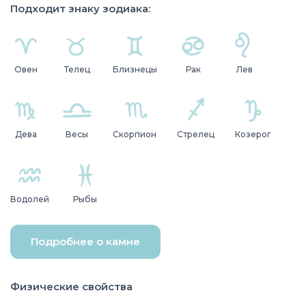
Подходит знаку зодиака:
Овен
Телец
Близнецы
Рак
Лев
Дева
Весы
Скорпион
Стрелец
Козерог
Водолей
Рыбы
Подробнее о камне
Физические свойства