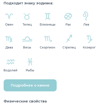
Подходит знаку зодиака:
Овен
Телец
Близнецы
Рак
Лев
Дева
Весы
Скорпион
Стрелец
Козерог
Водолей
Рыбы
Подробнее о камне
Физические свойства