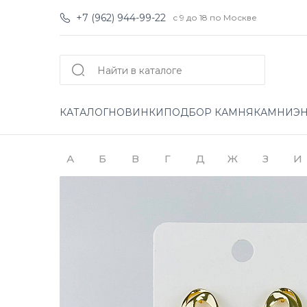
+7 (962) 944-99-22
с 9 до 18 по Москве
КАТАЛОГ
НОВИНКИ
ПОДБОР КАМНЯ
КАМНИ
Э
А
Б
В
Г
Д
Ж
З
И