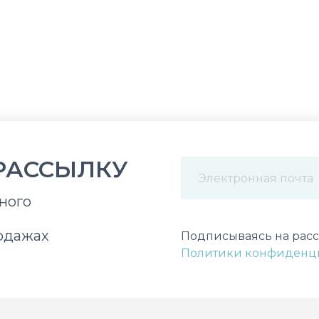
РАССЫЛКУ
ного
Некорректный адрес э
одажах
Подписываясь на расс
Политики конфиденц