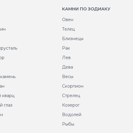
КАМНИ ПО ЗОДИАКУ
Овен
рин
Телец
т
Близнецы
хрусталь
Рак
ор
Лев
т
Дева
 камень
Весы
ан
Скорпион
 кварц
Стрелец
й глаз
Козерог
ин
Водолей
Рыбы