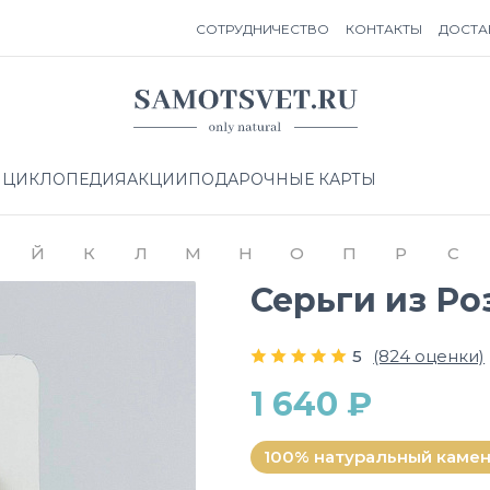
СОТРУДНИЧЕСТВО
КОНТАКТЫ
ДОСТА
НЦИКЛОПЕДИЯ
АКЦИИ
ПОДАРОЧНЫЕ КАРТЫ
Й
К
Л
М
Н
О
П
Р
С
Серьги из Ро
5
(824 оценки)
1 640 ₽
100% натуральный каме