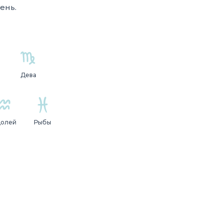
ень.
Дева
долей
Рыбы