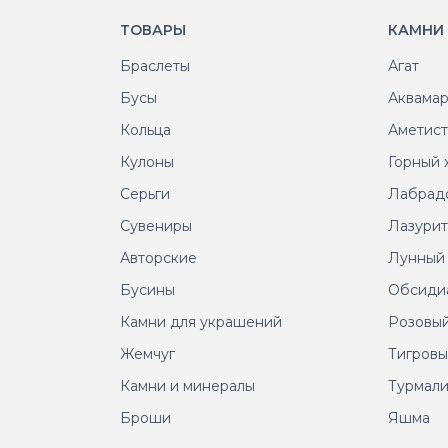
ТОВАРЫ
КАМНИ
Браслеты
Агат
Бусы
Аквама
Кольца
Аметис
Кулоны
Горный 
Серьги
Лабрад
Сувениры
Лазури
Авторские
Лунный
Бусины
Обсиди
Камни для украшений
Розовый
Жемчуг
Тигровы
Камни и минералы
Турмал
Броши
Яшма