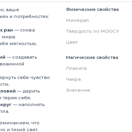
Физические свойства
о, ваше
ях и потребностях:
Минерал
х ран
— снова
Твердость по МООСУ
 мира;
Цвет
ебя мягкостью,
ий
— создавать
Магические свойства
 взаимной
Планета
ернуть себе чувство
Чакра
сти;
Значение
словий
— дарить
 теряя себя;
округ
— наполнять
пла.
поминанием, что
но и тихий свет,