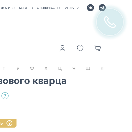
ВКА И ОПЛАТА
СЕРТИФИКАТЫ
УСЛУГИ
Т
У
Ф
Х
Ц
Ч
Ш
Я
зового кварца
нь