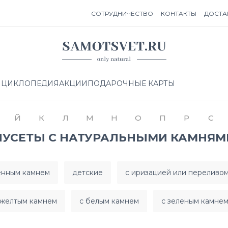
СОТРУДНИЧЕСТВО
КОНТАКТЫ
ДОСТА
НЦИКЛОПЕДИЯ
АКЦИИ
ПОДАРОЧНЫЕ КАРТЫ
Й
К
Л
М
Н
О
П
Р
С
ПУСЕТЫ С НАТУРАЛЬНЫМИ КАМНЯМ
енным камнем
детские
с иризацией или переливо
 желтым камнем
с белым камнем
с зеленым камне