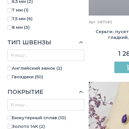
6,5 мм
(2)
7 мм
(1)
7,5 мм
(6)
Арт. 087082
8 мм
(3)
Серьги- пусет
8,5 мм
(1)
гладкий,
ТИП ШВЕНЗЫ
9 мм
(1)
1 2
Английский замок
(2)
Гвоздики
(50)
ПОКРЫТИЕ
Бижутерный сплав
(10)
Золото 14К
(2)