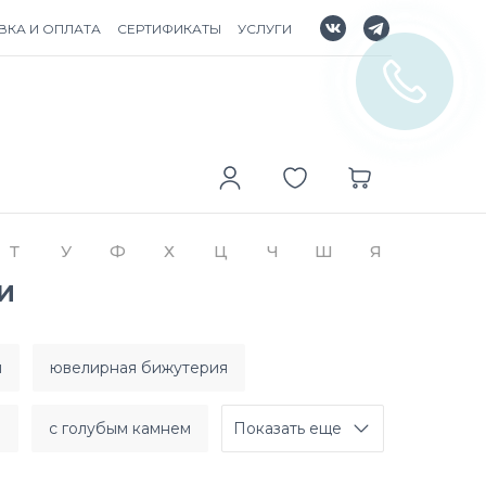
ВКА И ОПЛАТА
СЕРТИФИКАТЫ
УСЛУГИ
Т
У
Ф
Х
Ц
Ч
Ш
Я
И
м
ювелирная бижутерия
м
с голубым камнем
Показать еще