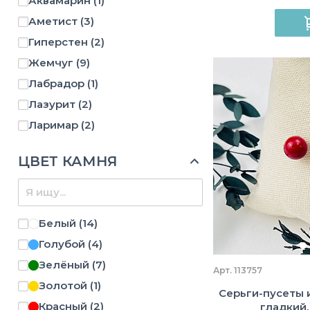
Аквамарин
(1)
Аметист
(3)
Гиперстен
(2)
Жемчуг
(9)
Лабрадор
(1)
Лазурит
(2)
Ларимар
(2)
Лунный камень
(3)
ЦВЕТ КАМНЯ
Майорка
(1)
Малахит
(2)
Нефрит
(1)
Белый
(14)
Опал
(7)
Голубой
(4)
Перламутр
(5)
Зелёный
(7)
Рубин
(1)
Арт. 113757
Золотой
(1)
Солнечный камень
(1)
Серьги-пусеты и
Красный
(2)
гладкий,