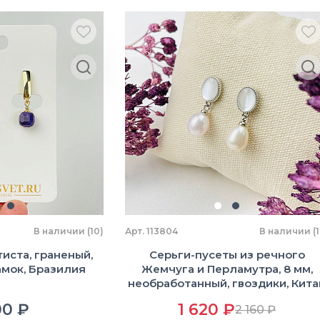
В наличии (10)
Арт. 113804
В наличии (1
иста, граненый,
Серьги-пусеты из речного
амок, Бразилия
Жемчуга и Перламутра, 8 мм,
необработанный, гвоздики, Кита
00 ₽
1 620 ₽
2 160 ₽