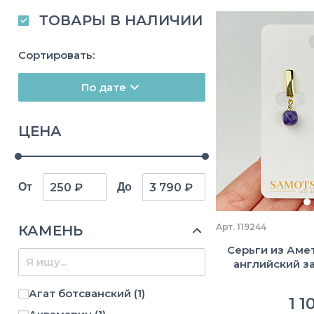
ТОВАРЫ В НАЛИЧИИ
Сортировать:
По дате
ЦЕНА
От
До
Арт. 119244
КАМЕНЬ
Серьги из Амет
английский з
Агат ботсванский
(1)
1 1