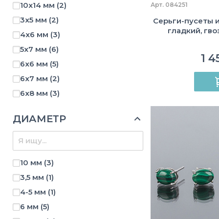
10х14 мм
(2)
Арт. 084251
3х5 мм
(2)
Серьги-пусеты из
гладкий, гво
4х6 мм
(3)
5х7 мм
(6)
1 4
6х6 мм
(5)
6х7 мм
(2)
6х8 мм
(3)
7х7 мм
(3)
ДИАМЕТР
7х9 мм
(3)
9х10 мм
(1)
9х9 мм
(1)
10 мм
(3)
3,5 мм
(1)
4-5 мм
(1)
6 мм
(5)