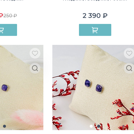
₽
2 390 ₽
250 ₽