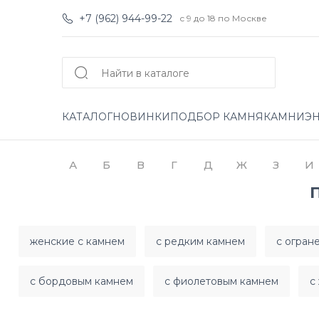
+7 (962) 944-99-22
с 9 до 18 по Москве
КАТАЛОГ
НОВИНКИ
ПОДБОР КАМНЯ
КАМНИ
Э
А
Б
В
Г
Д
Ж
З
И
женские с камнем
с редким камнем
с огран
с бордовым камнем
с фиолетовым камнем
с