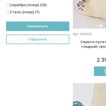
Серебро (покр)
(35)
Сталь (покр)
(7)
Применить
Арт. 084253
Cбросить
Серьги-пусет
гладкий, гво
2 3