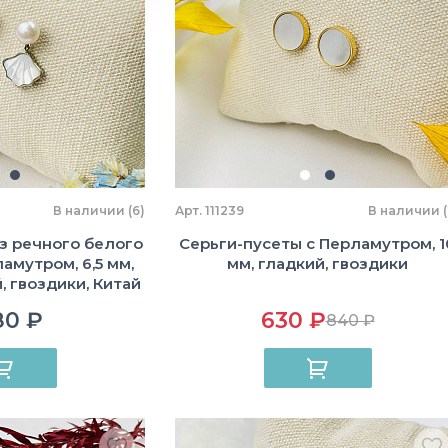
В наличии (6)
Арт. 111239
В наличии (
з речного белого
Серьги-пусеты с Перламутром, 1
амутром, 6,5 мм,
мм, гладкий, гвоздики
 гвоздики, Китай
80 ₽
630 ₽
840 ₽