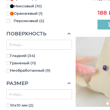
Тигровый глаз
(1)
Миксовый
(10)
Топаз
(1)
188 
Оранжевый
(1)
Хризолит
(4)
Персиковый
(2)
Чароит
(6)
Серебристый
(1)
ПОВЕРХНОСТЬ
Серый
(1)
Синий
(2)
Сиреневый
(4)
Гладкий
(34)
Фиолетовый
(5)
Граненый
(11)
Необработанный
(9)
РАЗМЕР
10х10 мм
(2)