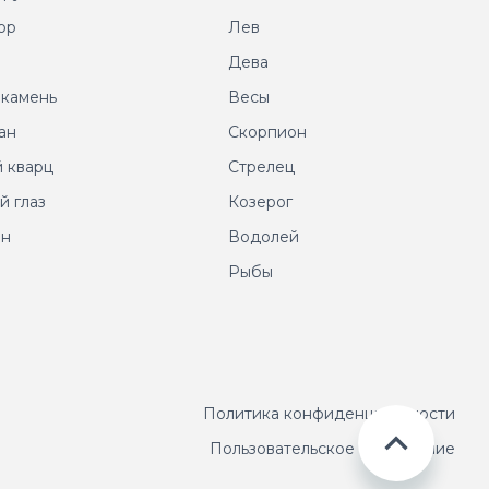
ор
Лев
т
Дева
 камень
Весы
ан
Скорпион
 кварц
Стрелец
й глаз
Козерог
ин
Водолей
Рыбы
Политика конфиденциальности
Пользовательское соглашение