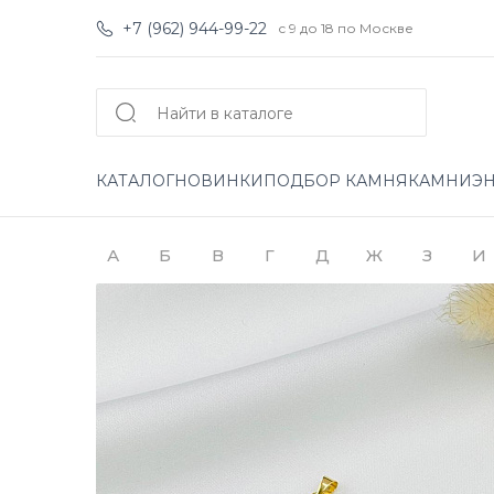
+7 (962) 944-99-22
с 9 до 18 по Москве
КАТАЛОГ
НОВИНКИ
ПОДБОР КАМНЯ
КАМНИ
Э
А
Б
В
Г
Д
Ж
З
И