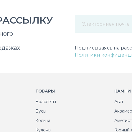
РАССЫЛКУ
ного
Некорректный адрес э
одажах
Подписываясь на расс
Политики конфиденц
ТОВАРЫ
КАМНИ
Браслеты
Агат
Бусы
Аквама
Кольца
Аметис
Кулоны
Горный 