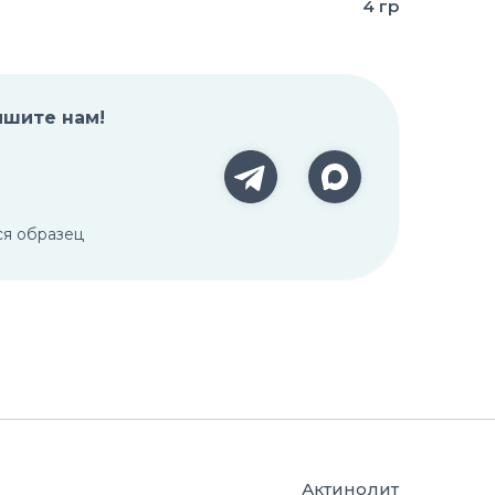
4 гр
ишите нам!
ся образец
Актинолит