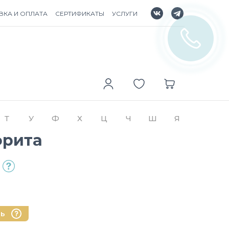
ВКА И ОПЛАТА
СЕРТИФИКАТЫ
УСЛУГИ
Т
У
Ф
Х
Ц
Ч
Ш
Я
фрита
нь