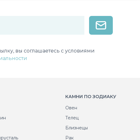
лектронной почты
ылку, вы соглашаетесь с условиями
иальности
КАМНИ ПО ЗОДИАКУ
Овен
рин
Телец
т
Близнецы
хрусталь
Рак