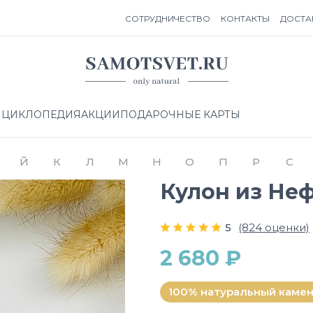
СОТРУДНИЧЕСТВО
КОНТАКТЫ
ДОСТА
НЦИКЛОПЕДИЯ
АКЦИИ
ПОДАРОЧНЫЕ КАРТЫ
Й
К
Л
М
Н
О
П
Р
С
Кулон из Не
5
(824 оценки)
2 680 ₽
100% натуральный каме