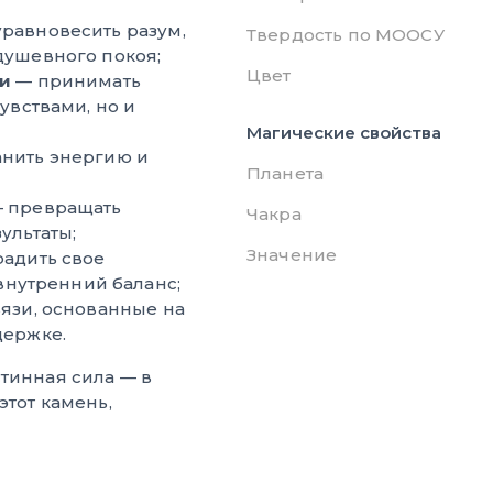
равновесить разум,
Твердость по МООСУ
душевного покоя;
Цвет
ти
— принимать
увствами, но и
Магические свойства
нить энергию и
Планета
 превращать
Чакра
ультаты;
Значение
адить свое
 внутренний баланс;
вязи, основанные на
держке.
тинная сила — в
этот камень,