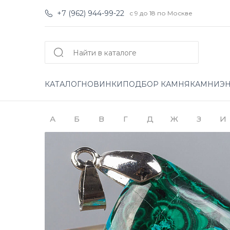
+7 (962) 944-99-22
с 9 до 18 по Москве
КАТАЛОГ
НОВИНКИ
ПОДБОР КАМНЯ
КАМНИ
Э
А
Б
В
Г
Д
Ж
З
И