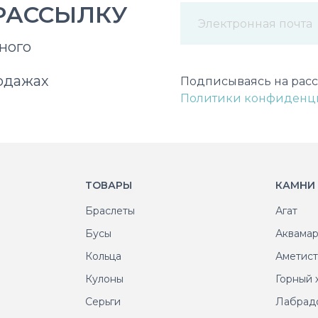
РАССЫЛКУ
ного
Некорректный адрес э
одажах
Подписываясь на расс
Политики конфиденц
ТОВАРЫ
КАМНИ
Браслеты
Агат
Бусы
Аквама
Кольца
Аметис
Кулоны
Горный 
Серьги
Лабрад