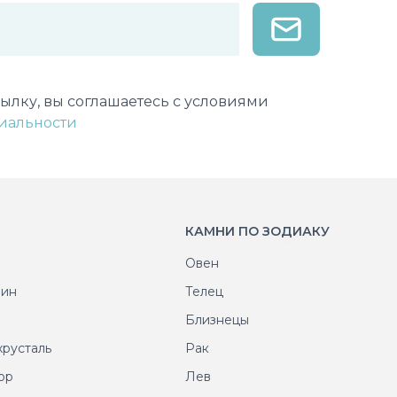
лектронной почты
ылку, вы соглашаетесь с условиями
иальности
КАМНИ ПО ЗОДИАКУ
Овен
рин
Телец
т
Близнецы
хрусталь
Рак
ор
Лев