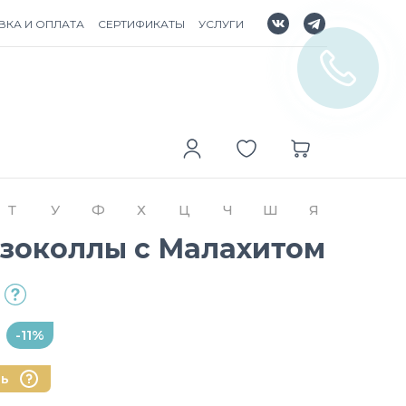
ВКА И ОПЛАТА
СЕРТИФИКАТЫ
УСЛУГИ
Т
У
Ф
Х
Ц
Ч
Ш
Я
изоколлы с Малахитом
-11%
нь