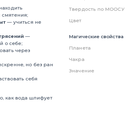
находить
Твердость по МООСУ
 смятения;
Цвет
ыт
— учиться не
трясений
—
Магические свойства
й о себе;
Планета
овать через
Чакра
скренне, но без ран
Значение
вствовать себя
о, как вода шлифует