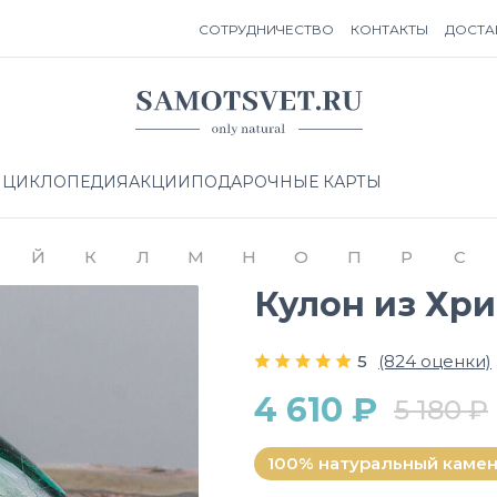
СОТРУДНИЧЕСТВО
КОНТАКТЫ
ДОСТА
НЦИКЛОПЕДИЯ
АКЦИИ
ПОДАРОЧНЫЕ КАРТЫ
Й
К
Л
М
Н
О
П
Р
С
Кулон из Хр
5
(824 оценки)
4 610 ₽
5 180 ₽
100% натуральный каме