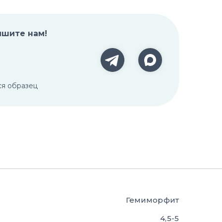
ишите нам!
ся образец
Гемиморфит
4,5-5