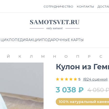
СОТРУДНИЧЕСТВО
КОНТАКТЫ
ДОСТА
НЦИКЛОПЕДИЯ
АКЦИИ
ПОДАРОЧНЫЕ КАРТЫ
Й
К
Л
М
Н
О
П
Р
С
Кулон из Ге
5
(824 оценки)
3 038 ₽
4 050 
100% натуральный каме