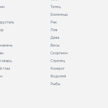
рин
Телец
т
Близнецы
хрусталь
Рак
ор
Лев
т
Дева
 камень
Весы
ан
Скорпион
 кварц
Стрелец
й глаз
Козерог
ин
Водолей
Рыбы