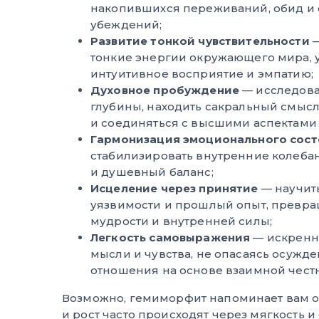
накопившихся переживаний, обид и
убеждений;
Развитие тонкой чувствительности
—
тонкие энергии окружающего мира, 
интуитивное восприятие и эмпатию;
Духовное пробуждение
— исследова
глубины, находить сакральный смыс
и соединяться с высшими аспектами 
Гармонизация эмоционального сос
стабилизировать внутренние колебан
и душевный баланс;
Исцеление через принятие
— научит
уязвимости и прошлый опыт, превра
мудрости и внутренней силы;
Легкость самовыражения
— искренн
мысли и чувства, не опасаясь осужде
отношения на основе взаимной чест
Возможно, гемиморфит напоминает вам о 
и рост часто происходят через мягкость и