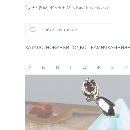
+7 (962) 944-99-22
с 9 до 18 по Москве
КАТАЛОГ
НОВИНКИ
ПОДБОР КАМНЯ
КАМНИ
Э
А
Б
В
Г
Д
Ж
З
И