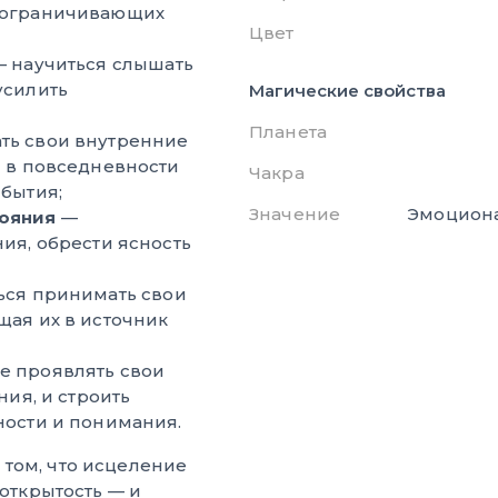
 ограничивающих
Цвет
 научиться слышать
усилить
Магические свойства
Планета
ть свои внутренние
л в повседневности
Чакра
бытия;
Значение
Эмоциона
тояния
—
ия, обрести ясность
ься принимать свои
щая их в источник
е проявлять свои
ния, и строить
ности и понимания.
том, что исцеление
 открытость — и