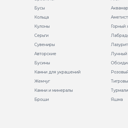
Бусы
Аквама
Кольца
Аметис
Кулоны
Горный 
Серьги
Лабрад
Сувениры
Лазури
Авторские
Лунный
Бусины
Обсиди
Камни для украшений
Розовый
Жемчуг
Тигровы
Камни и минералы
Турмал
Броши
Яшма