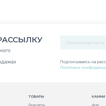
РАССЫЛКУ
ного
Некорректный адрес э
одажах
Подписываясь на расс
Политики конфиденц
ТОВАРЫ
КАМНИ
Браслеты
Агат