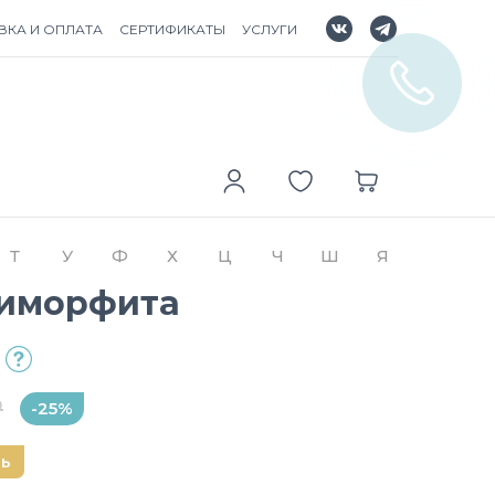
ВКА И ОПЛАТА
СЕРТИФИКАТЫ
УСЛУГИ
Т
У
Ф
Х
Ц
Ч
Ш
Я
миморфита
₽
-25%
нь