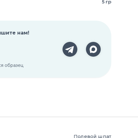
5 гр
ишите нам!
ся образец
Полевой шпат