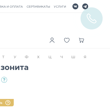
ВКА И ОПЛАТА
СЕРТИФИКАТЫ
УСЛУГИ
Т
У
Ф
Х
Ц
Ч
Ш
Я
азонита
нь