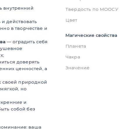
ь внутренний
Твердость по МООСУ
;
Цвет
 и действовать
нно в творчестве и
Магические свойства
ва
— оградить себя
Планета
 душевное
х;
Чакра
читься доверять
Значение
ренних ценностей, а
к своей природной
 мягкой, но
скренние и
ыть собой без
поминание: ваша