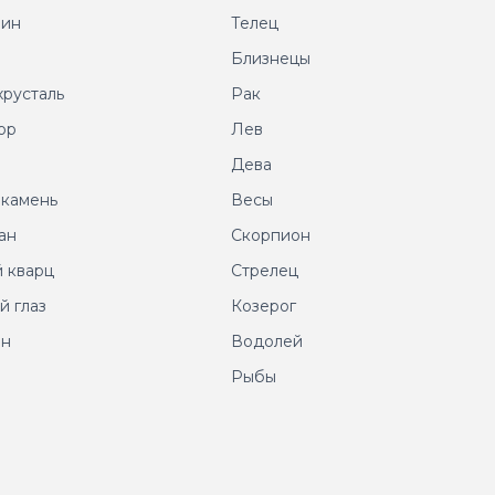
рин
Телец
т
Близнецы
хрусталь
Рак
ор
Лев
т
Дева
 камень
Весы
ан
Скорпион
 кварц
Стрелец
й глаз
Козерог
ин
Водолей
Рыбы