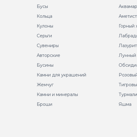
Бусы
Аквама
Кольца
Аметис
Кулоны
Горный 
Серьги
Лабрад
Сувениры
Лазури
Авторские
Лунный
Бусины
Обсиди
Камни для украшений
Розовый
Жемчуг
Тигровы
Камни и минералы
Турмал
Броши
Яшма