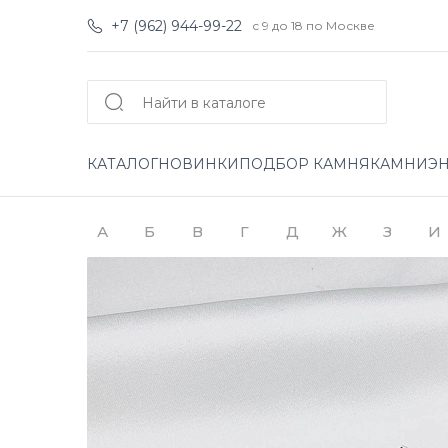
+7 (962) 944-99-22
с 9 до 18 по Москве
КАТАЛОГ
НОВИНКИ
ПОДБОР КАМНЯ
КАМНИ
Э
А
Б
В
Г
Д
Ж
З
И