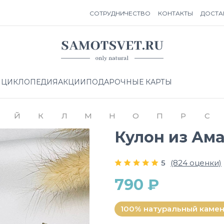
СОТРУДНИЧЕСТВО
КОНТАКТЫ
ДОСТА
НЦИКЛОПЕДИЯ
АКЦИИ
ПОДАРОЧНЫЕ КАРТЫ
Й
К
Л
М
Н
О
П
Р
С
Кулон из Ам
5
(824 оценки)
790 ₽
100% натуральный каме