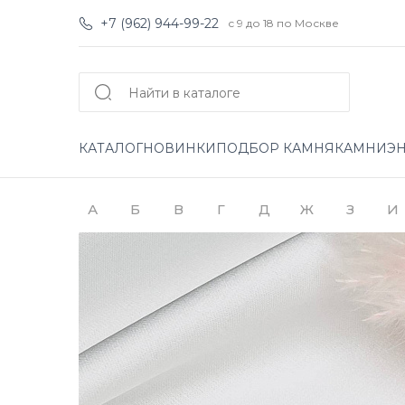
+7 (962) 944-99-22
с 9 до 18 по Москве
КАТАЛОГ
НОВИНКИ
ПОДБОР КАМНЯ
КАМНИ
Э
А
Б
В
Г
Д
Ж
З
И