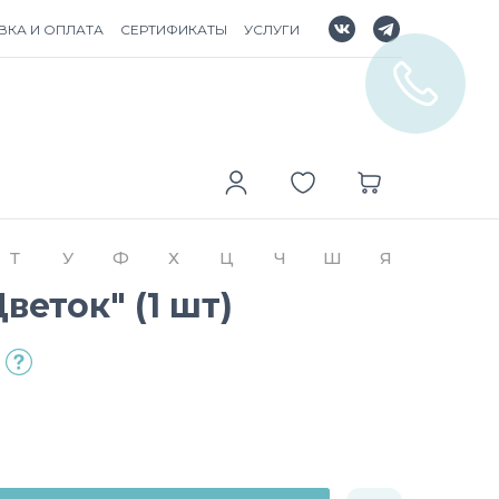
ВКА И ОПЛАТА
СЕРТИФИКАТЫ
УСЛУГИ
Т
У
Ф
Х
Ц
Ч
Ш
Я
веток" (1 шт)