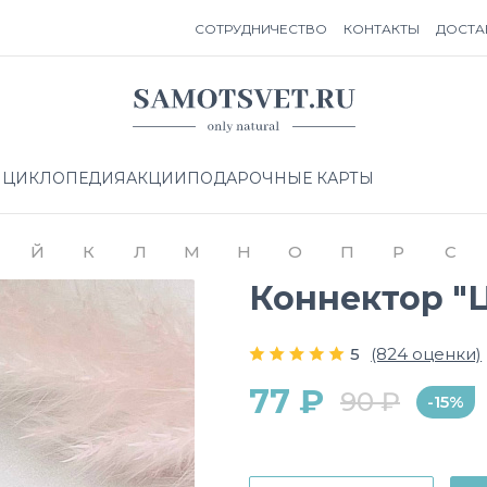
СОТРУДНИЧЕСТВО
КОНТАКТЫ
ДОСТА
НЦИКЛОПЕДИЯ
АКЦИИ
ПОДАРОЧНЫЕ КАРТЫ
Й
К
Л
М
Н
О
П
Р
С
Коннектор "Ц
5
(824 оценки)
77 ₽
90 ₽
-15%