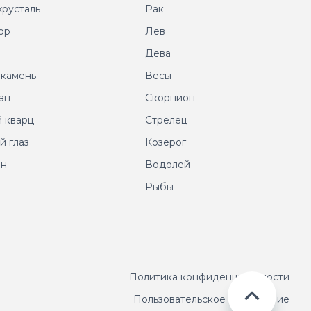
хрусталь
Рак
ор
Лев
т
Дева
 камень
Весы
ан
Скорпион
 кварц
Стрелец
й глаз
Козерог
ин
Водолей
Рыбы
Политика конфиденциальности
Пользовательское соглашение