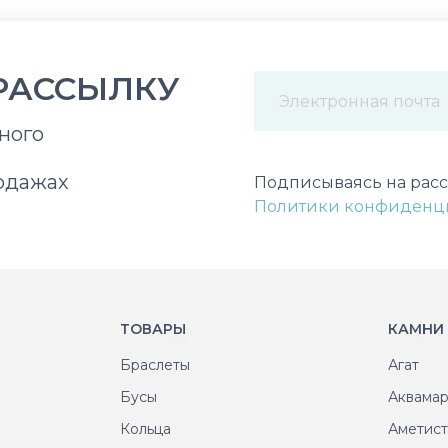
РАССЫЛКУ
ного
Некорректный адрес э
одажах
Подписываясь на расс
Политики конфиденц
ТОВАРЫ
КАМНИ
Браслеты
Агат
Бусы
Аквама
Кольца
Аметис