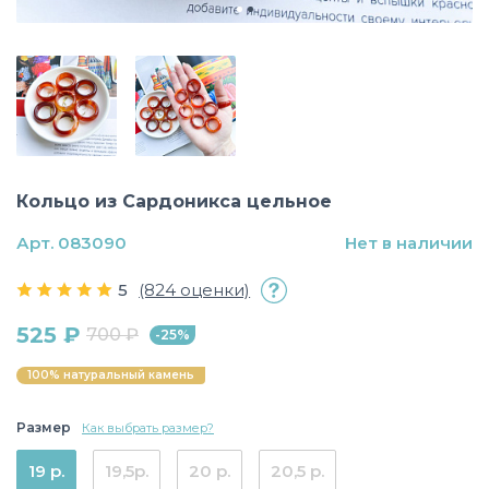
Кольцо из Сардоникса цельное
Арт. 083090
Нет в наличии
5
(824 оценки)
525 ₽
700 ₽
-25%
100% натуральный камень
Размер
Как выбрать размер?
19 р.
19,5р.
20 р.
20,5 р.