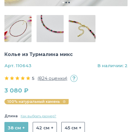
Колье из Турмалина микс
Арт. 110643
В наличии: 2
5
(824 оценки)
3 080 ₽
100% натуральный камень
Длина
Как выбрать размер?
38 см +
42 см +
45 см +