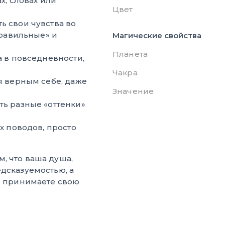
х, словах или
Цвет
 свои чувства во
правильные» и
Магические свойства
Планета
 в повседневности,
Чакра
я верным себе, даже
Значение
ь разные «оттенки»
х поводов, просто
, что ваша душа,
дсказуемостью, а
вы принимаете свою