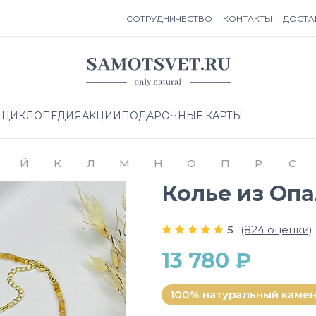
СОТРУДНИЧЕСТВО
КОНТАКТЫ
ДОСТА
НЦИКЛОПЕДИЯ
АКЦИИ
ПОДАРОЧНЫЕ КАРТЫ
Й
К
Л
М
Н
О
П
Р
С
Колье из Оп
5
(824 оценки)
13 780 ₽
100% натуральный каме