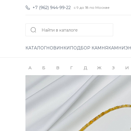
+7 (962) 944-99-22
с 9 до 18 по Москве
КАТАЛОГ
НОВИНКИ
ПОДБОР КАМНЯ
КАМНИ
Э
А
Б
В
Г
Д
Ж
З
И