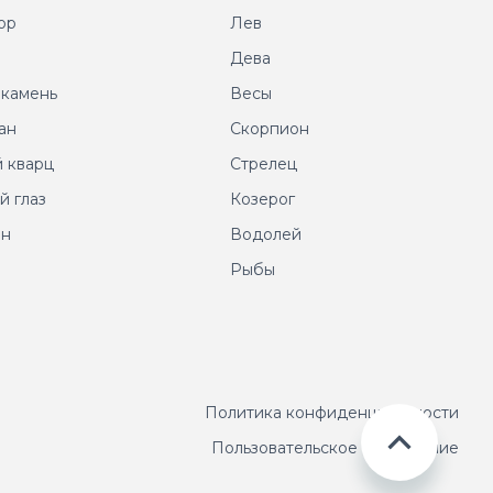
ор
Лев
т
Дева
 камень
Весы
ан
Скорпион
 кварц
Стрелец
й глаз
Козерог
ин
Водолей
Рыбы
Политика конфиденциальности
Пользовательское соглашение