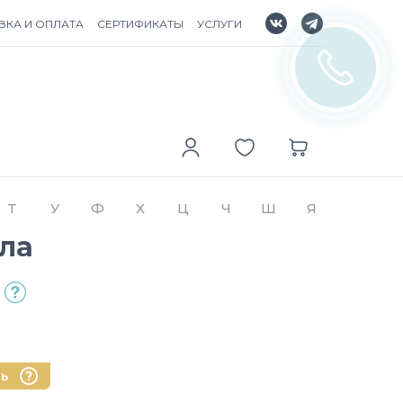
ВКА И ОПЛАТА
СЕРТИФИКАТЫ
УСЛУГИ
Т
У
Ф
Х
Ц
Ч
Ш
Я
ала
нь