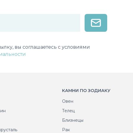
лектронной почты
ылку, вы соглашаетесь с условиями
иальности
КАМНИ ПО ЗОДИАКУ
Овен
рин
Телец
т
Близнецы
хрусталь
Рак