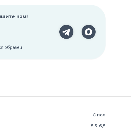
ишите нам!
ся образец
Опал
5,5-6,5