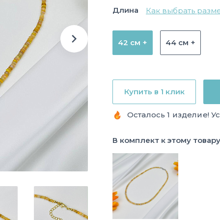
Длина
Как выбрать разм
42 см +
44 см +
Купить в 1 клик
Осталось 1 изделие! У
В комплект к этому товар