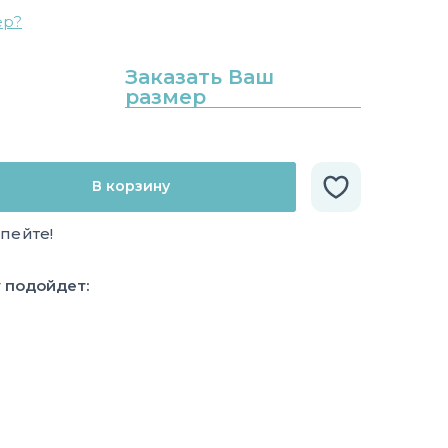
ер?
Заказать Ваш
размер
В корзину
спейте!
у подойдет: