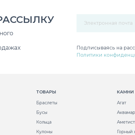
РАССЫЛКУ
ного
Некорректный адрес э
одажах
Подписываясь на расс
Политики конфиденц
ТОВАРЫ
КАМНИ
Браслеты
Агат
Бусы
Аквама
Кольца
Аметис
Кулоны
Горный 