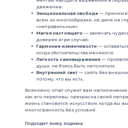
мечтам находить выражение в образа
движении;
Эмоциональная свобода
— принимать
всем их многообразии, не деля на «
«неправильные»;
Магия настоящего
— замечать чудеса
доверяя игре случая;
Гармония изменчивости
— оставатьс
когда обстоятельства меняются;
Легкость самовыражения
— проявлят
души, не боясь быть непонятым;
Внутренний свет
— сиять без внешни
потому, что вы есть.
Возможно, опал служит вам напоминанием
как его переливы, прекрасна своей непре
жизнь становится искусством, когда вы 
многогранность без условий.
Подходит знаку зодиака: