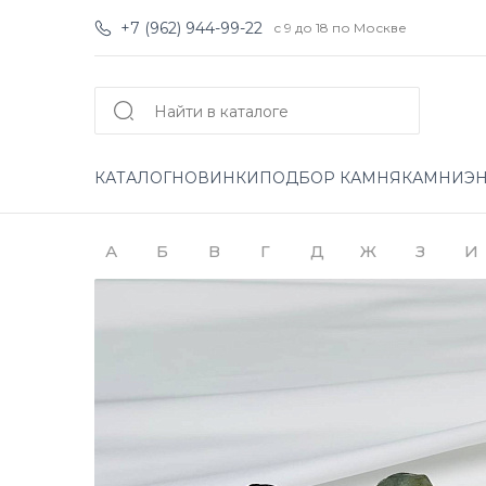
+7 (962) 944-99-22
с 9 до 18 по Москве
КАТАЛОГ
НОВИНКИ
ПОДБОР КАМНЯ
КАМНИ
Э
А
Б
В
Г
Д
Ж
З
И