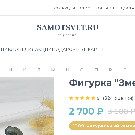
СОТРУДНИЧЕСТВО
КОНТАКТЫ
ДОСТА
НЦИКЛОПЕДИЯ
АКЦИИ
ПОДАРОЧНЫЕ КАРТЫ
Й
К
Л
М
Н
О
П
Р
С
Фигурка "Зм
5
(824 оценки)
2 700 ₽
3 600 
100% натуральный каме