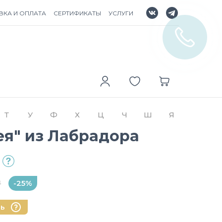
ВКА И ОПЛАТА
СЕРТИФИКАТЫ
УСЛУГИ
Т
У
Ф
Х
Ц
Ч
Ш
Я
ея" из Лабрадора
₽
-25%
нь