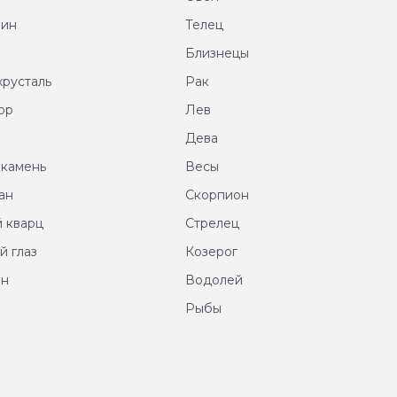
рин
Телец
т
Близнецы
хрусталь
Рак
ор
Лев
т
Дева
 камень
Весы
ан
Скорпион
 кварц
Стрелец
й глаз
Козерог
ин
Водолей
Рыбы