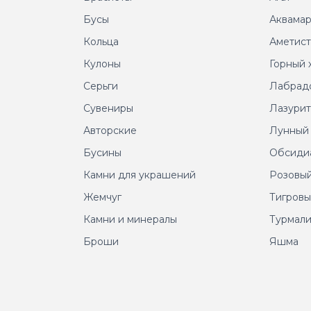
Бусы
Аквама
Кольца
Аметис
Кулоны
Горный 
Серьги
Лабрад
Сувениры
Лазури
Авторские
Лунный
Бусины
Обсиди
Камни для украшений
Розовый
Жемчуг
Тигровы
Камни и минералы
Турмал
Броши
Яшма