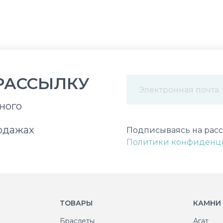
РАССЫЛКУ
ного
Некорректный адрес э
одажах
Подписываясь на расс
Политики конфиденц
ТОВАРЫ
КАМНИ
Браслеты
Агат