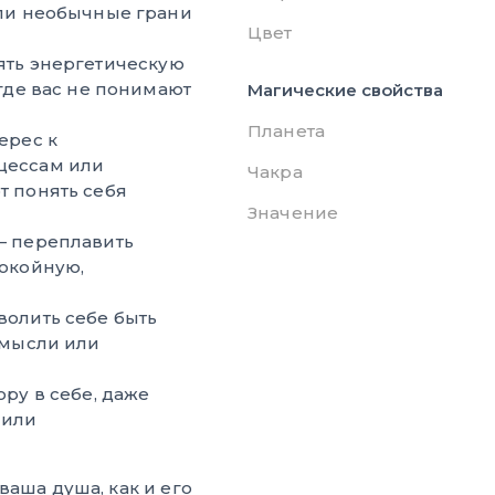
или необычные грани
Цвет
ять энергетическую
где вас не понимают
Магические свойства
Планета
ерес к
цессам или
Чакра
т понять себя
Значение
 переплавить
покойную,
волить себе быть
 мысли или
ру в себе, даже
 или
ваша душа, как и его