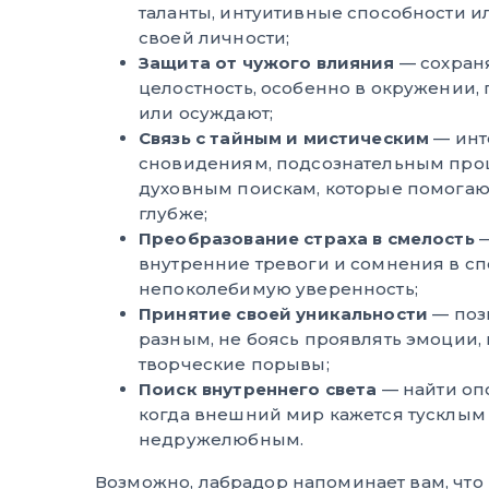
таланты, интуитивные способности 
своей личности;
Защита от чужого влияния
— сохран
целостность, особенно в окружении, 
или осуждают;
Связь с тайным и мистическим
— инт
сновидениям, подсознательным про
духовным поискам, которые помогаю
глубже;
Преобразование страха в смелость
—
внутренние тревоги и сомнения в с
непоколебимую уверенность;
Принятие своей уникальности
— поз
разным, не боясь проявлять эмоции,
творческие порывы;
Поиск внутреннего света
— найти опо
когда внешний мир кажется тусклым
недружелюбным.
Возможно, лабрадор напоминает вам, что 