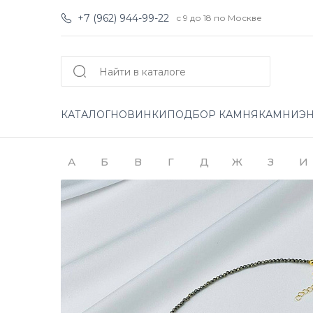
+7 (962) 944-99-22
с 9 до 18 по Москве
КАТАЛОГ
НОВИНКИ
ПОДБОР КАМНЯ
КАМНИ
Э
А
Б
В
Г
Д
Ж
З
И