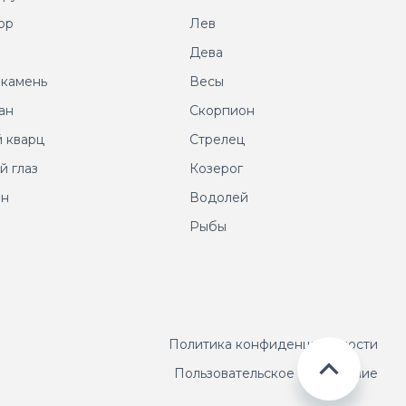
ор
Лев
т
Дева
 камень
Весы
ан
Скорпион
 кварц
Стрелец
й глаз
Козерог
ин
Водолей
Рыбы
Политика конфиденциальности
Пользовательское соглашение