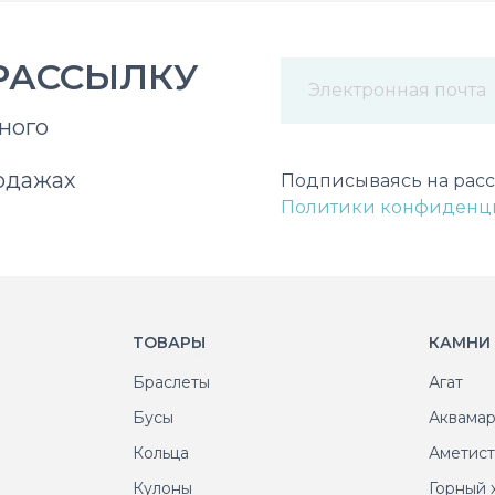
РАССЫЛКУ
ного
Некорректный адрес э
одажах
Подписываясь на расс
Политики конфиденц
ТОВАРЫ
КАМНИ
Браслеты
Агат
Бусы
Аквама
Кольца
Аметис
Кулоны
Горный 