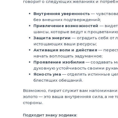
говорит о следующих желаниях и потребн
Внутренняя уверенность
— чувствова
без внешних подтверждений;
Привлечение возможностей
— видет
шансы, которые ведут к процветанию
Защита энергии
— оградить себя от 
истощающих ваши ресурсы;
Активация воли и действия
— перест
начать воплощать задуманное;
Проявление изобилия
— создавать м
духовную устойчивость своими рука
Ясность ума
— отделять истинные це
блестящих обещаний.
Возможно, пирит служит вам напоминани
золото — это ваша внутренняя сила, а не то
стороны.
Подходит знаку зодиака: