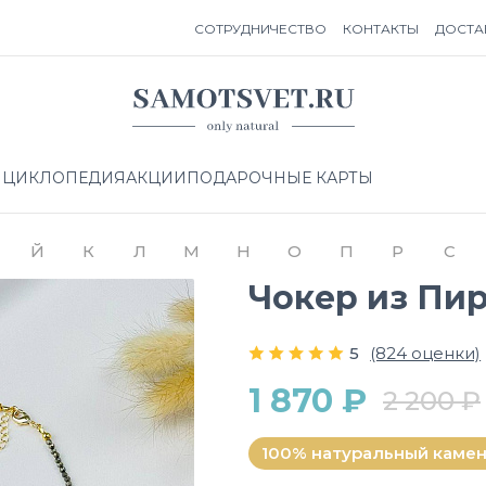
СОТРУДНИЧЕСТВО
КОНТАКТЫ
ДОСТА
НЦИКЛОПЕДИЯ
АКЦИИ
ПОДАРОЧНЫЕ КАРТЫ
Й
К
Л
М
Н
О
П
Р
С
Чокер из Пи
5
(824 оценки)
1 870 ₽
2 200 ₽
100% натуральный каме