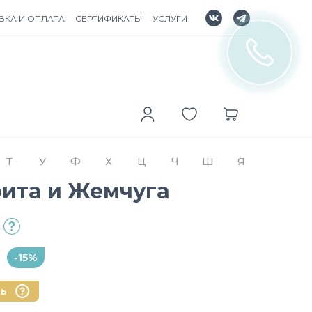
ВКА И ОПЛАТА
СЕРТИФИКАТЫ
УСЛУГИ
Т
У
Ф
Х
Ц
Ч
Ш
Я
рита и Жемчуга
-15%
нь