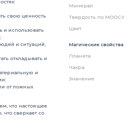
остях:
Минерал
ть свою ценность
Твердость по МООСУ
Цвет
ь и использовать
;
людей и ситуаций,
Магические свойства
Планета
ать откладывать и
Чакра
атериальную и
Значение
ми;
ли от ложных
ем, что настоящее
, что сверкает со