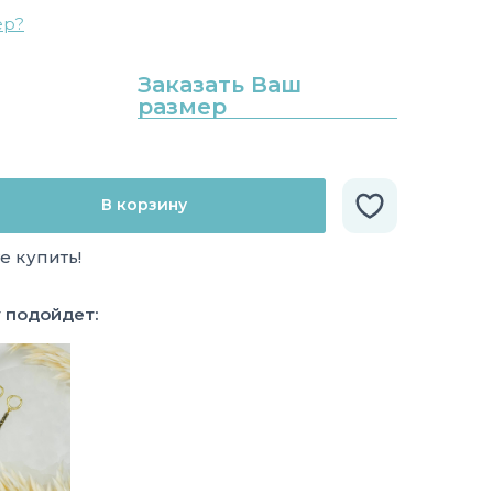
ер?
Заказать Ваш
размер
В корзину
е купить!
у подойдет: