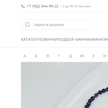
+7 (962) 944-99-22
с 9 до 18 по Москве
КАТАЛОГ
НОВИНКИ
ПОДБОР КАМНЯ
КАМНИ
Э
А
Б
В
Г
Д
Ж
З
И