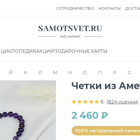
СОТРУДНИЧЕСТВО
КОНТАКТЫ
ДОСТА
НЦИКЛОПЕДИЯ
АКЦИИ
ПОДАРОЧНЫЕ КАРТЫ
Й
К
Л
М
Н
О
П
Р
С
Четки из Аме
5
(824 оценки)
2 460 ₽
100% натуральный каме