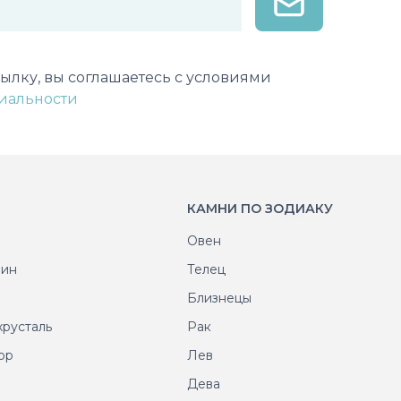
лектронной почты
ылку, вы соглашаетесь с условиями
иальности
КАМНИ ПО ЗОДИАКУ
Овен
рин
Телец
т
Близнецы
хрусталь
Рак
ор
Лев
т
Дева