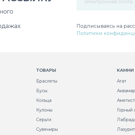
ного
Некорректный адрес э
одажах
Подписываясь на расс
Политики конфиденц
ТОВАРЫ
КАМНИ
Браслеты
Агат
Бусы
Аквама
Кольца
Аметис
Кулоны
Горный 
Серьги
Лабрад
Сувениры
Лазури