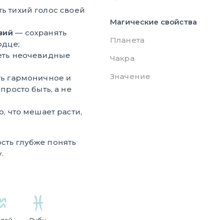
ь тихий голос своей
Магические свойства
вий
— сохранять
Планета
рдце;
еть неочевидные
Чакра
Значение
ть гармоничное и
просто быть, а не
о, что мешает расти,
сть глубже понять
.