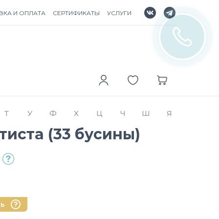
ВКА И ОПЛАТА
СЕРТИФИКАТЫ
УСЛУГИ
Т
У
Ф
Х
Ц
Ч
Ш
Я
тиста (33 бусины)
нь