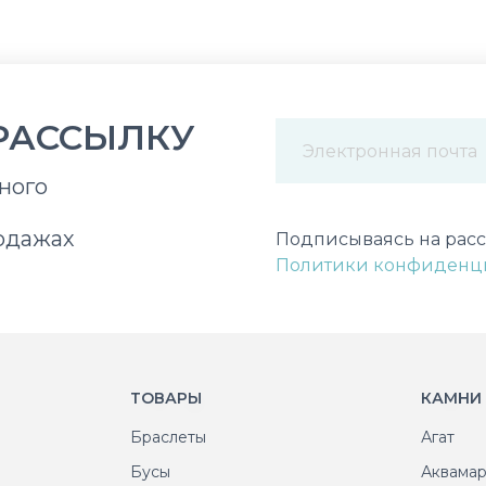
РАССЫЛКУ
ного
Некорректный адрес э
одажах
Подписываясь на расс
Политики конфиденц
ТОВАРЫ
КАМНИ
Браслеты
Агат
Бусы
Аквама