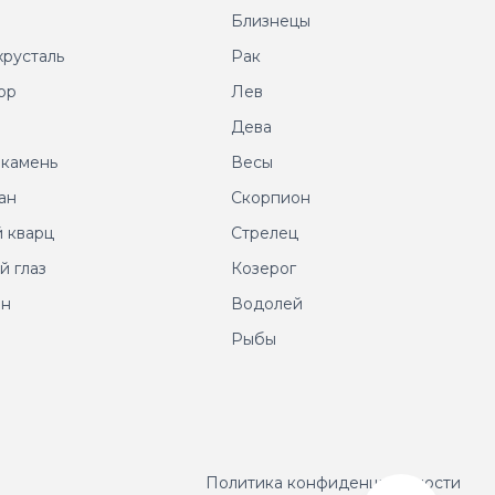
т
Близнецы
хрусталь
Рак
ор
Лев
т
Дева
 камень
Весы
ан
Скорпион
 кварц
Стрелец
й глаз
Козерог
ин
Водолей
Рыбы
Политика конфиденциальности