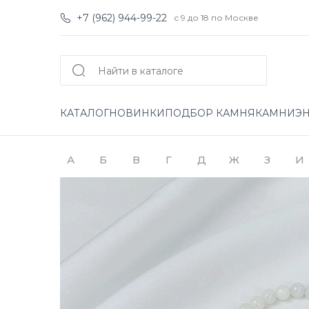
+7 (962) 944-99-22
с 9 до 18 по Москве
КАТАЛОГ
НОВИНКИ
ПОДБОР КАМНЯ
КАМНИ
Э
А
Б
В
Г
Д
Ж
З
И