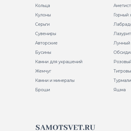
Кольца
Аметис
Кулоны
Горный 
Серьги
Лабрад
Сувениры
Лазури
Авторские
Лунный
Бусины
Обсиди
Камни для украшений
Розовый
Жемчуг
Тигровы
Камни и минералы
Турмал
Броши
Яшма