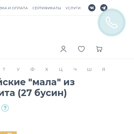
ВКА И ОПЛАТА
СЕРТИФИКАТЫ
УСЛУГИ
Т
У
Ф
Х
Ц
Ч
Ш
Я
ские "мала" из
та (27 бусин)