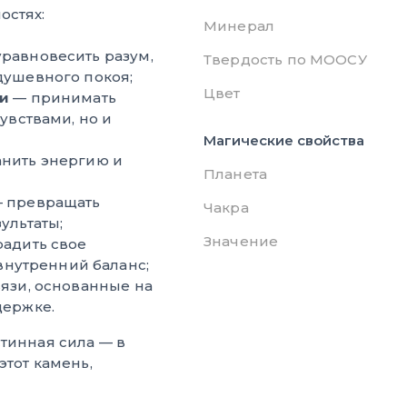
остях:
Минерал
равновесить разум,
Твердость по МООСУ
душевного покоя;
Цвет
ти
— принимать
увствами, но и
Магические свойства
нить энергию и
Планета
 превращать
Чакра
ультаты;
Значение
адить свое
 внутренний баланс;
вязи, основанные на
держке.
тинная сила — в
этот камень,