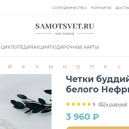
СОТРУДНИЧЕСТВО
КОНТАКТЫ
ДОСТА
НЦИКЛОПЕДИЯ
АКЦИИ
ПОДАРОЧНЫЕ КАРТЫ
Й
К
Л
М
Н
О
П
Р
С
Четки буддий
белого Нефри
5
(824 оценки)
3 960 ₽